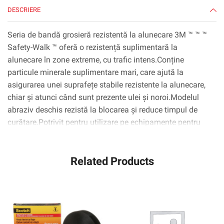
DESCRIERE
Seria de bandă grosieră rezistentă la alunecare 3M ™ ™ ™
Safety-Walk ™ oferă o rezistență suplimentară la
alunecare în zone extreme, cu trafic intens.Conține
particule minerale suplimentare mari, care ajută la
asigurarea unei suprafețe stabile rezistente la alunecare,
chiar și atunci când sunt prezente ulei și noroi.Modelul
abraziv deschis rezistă la blocarea și reduce timpul de
curățare.Potrivit pentru utilizare pe echipamente pentru
agricultură și silvicultură, punți de nave și avion, trenuri,
zone umede uleioase, magazine de mașini, clădiri de
Related Products
drumuri, inginerie civilă, camioane, tractoare, vehicule de
construcție, macarale, echipamente pentru
construcții.Este deosebit de eficient pe beton (pictat și
amorsat), faianță rezistentă, metal și suprafețe poroase
(dacă sunt amorsate).