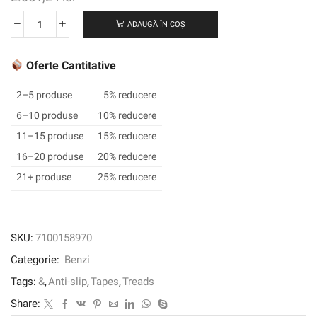
ADAUGĂ ÎN COȘ
Cantitate
3M
™
Oferte Cantitative
Safety-
Walk
2–5 produse
5% reducere
™
6–10 produse
10% reducere
GOARSE
11–15 produse
15% reducere
GOARSE
GOARSE
16–20 produse
20% reducere
700
21+ produse
25% reducere
Series,
negru,
152
mm
SKU:
7100158970
x
Categorie:
Benzi
18,3
m,
Tags:
&
,
Anti-slip
,
Tapes
,
Treads
1/carcasă
Share: