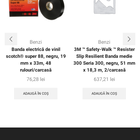
Benzi
Benzi
Banda electrică de vinil
3M ™ Safety-Walk ™ Resister
scotch® super 88, negru, 19
Slip Resilient Banda medie
mm x 33m, 48
300 Seria 300, negru, 51 mm
rulouri/carcasă
x 18,3 m, 2/carcasă
76,28
lei
637,21
lei
ADAUGĂ ÎN COȘ
ADAUGĂ ÎN COȘ