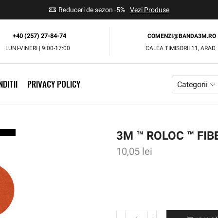
use
Reduceri de sezon -5%
Vezi Produse
+40 (257) 27-84-74
COMENZI@BANDA3M.RO
LUNI-VINERI | 9:00-17:00
CALEA TIMISORII 11, ARAD
DITII
PRIVACY POLICY
Categorii
3M ™ ROLOC ™ FIB
10,05
lei