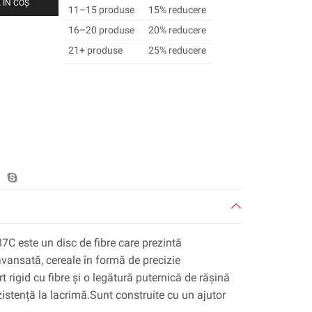
 ÎN COȘ
11–15 produse
15% reducere
16–20 produse
20% reducere
21+ produse
25% reducere
 este un disc de fibre care prezintă
vansată, cereale în formă de precizie
 rigid cu fibre și o legătură puternică de rășină
ezistență la lacrimă.Sunt construite cu un ajutor