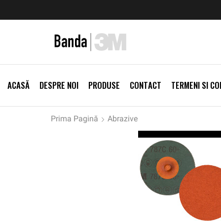
zi Produse
Livrare gratis la comenzi >500Lei
Vezi Prod
ACASĂ
DESPRE NOI
PRODUSE
CONTACT
TERMENI SI CON
Prima Pagină
Abrazive