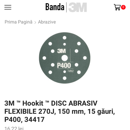
0
Prima Pagină
Abrazive
3M ™ Hookit ™ DISC ABRASIV
FLEXIBILE 270J, 150 mm, 15 găuri,
P400, 34417
16,22
lei