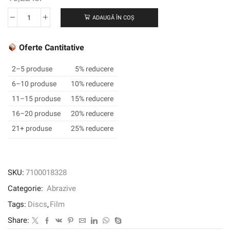
ADAUGĂ ÎN COȘ
Cantitate
3M
™
Oferte Cantitative
Hookit
™
2–5 produse
5% reducere
DISC
6–10 produse
10% reducere
ABRASIV
11–15 produse
15% reducere
FLEXIBILE
270J,
16–20 produse
20% reducere
150
21+ produse
25% reducere
mm,
15
găuri,
P400,
SKU:
7100018328
34417
Categorie:
Abrazive
Tags:
Discs
,
Film
Share: