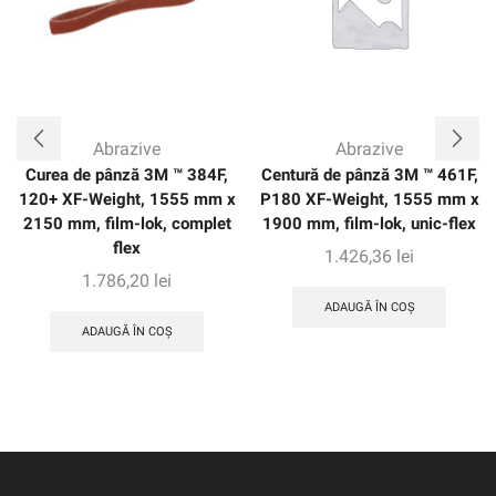
Abrazive
Abrazive
Curea de pânză 3M ™ 384F,
Centură de pânză 3M ™ 461F,
120+ XF-Weight, 1555 mm x
P180 XF-Weight, 1555 mm x
2150 mm, film-lok, complet
1900 mm, film-lok, unic-flex
flex
1.426,36
lei
1.786,20
lei
ADAUGĂ ÎN COȘ
ADAUGĂ ÎN COȘ