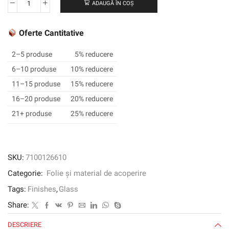
ADAUGĂ ÎN COȘ
Cantitate
3M
™
Oferte Cantitative
Fasara
™
2–5 produse
5% reducere
Finish
6–10 produse
10% reducere
Glass
11–15 produse
15% reducere
Finish,
Sh2PTWD,
16–20 produse
20% reducere
vânt,
21+ produse
25% reducere
1270
mm
x
30
SKU:
7100126610
m
Categorie:
Folie și material de acoperire
Tags:
Finishes
,
Glass
Share:
DESCRIERE