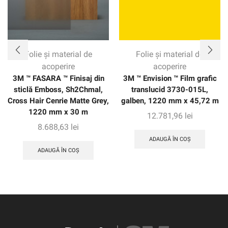
Folie și material de
Folie și material de
acoperire
acoperire
3M ™ FASARA ™ Finisaj din
3M ™ Envision ™ Film grafic
sticlă Emboss, Sh2Chmal,
translucid 3730-015L,
Cross Hair Cenrie Matte Grey,
galben, 1220 mm x 45,72 m
1220 mm x 30 m
12.781,96
lei
8.688,63
lei
ADAUGĂ ÎN COȘ
ADAUGĂ ÎN COȘ