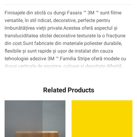
Finisajele din sticlă cu dungi Fasara ™ 3M ™ sunt filme
versatile, în stil ridicat, decorative, perfecte pentru
îmbunătățirea vieții private.Acestea oferă aspectul și
transluciditatea sticlei decorative texturate la o fracțiune
din cost.Sunt fabricate din materiale poliester durabile,
flexibile și sunt rapide și ușor de instalat din cauza
tehnologiei adezive 3M ™.Familia Stripe oferă modele cu
dungi verticale de grosime, culoare și densitate diferită.
Related Products