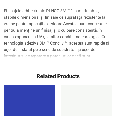
Finisajele arhitecturale Di-NOC 3M ™ ™ sunt durabile,
stabile dimensional și finisaje de suprafață rezistente la
vreme pentru aplicații exterioare.Acestea sunt concepute
pentru a menține un finisaj și o culoare consistentă, în
ciuda expunerii la UV și a altor condiții meteorologice.Cu
tehnologia adezivă 3M ™ Conclly ™, acestea sunt rapide și
ușor de instalat pe o serie de substraturi și ușor de
întreținut și de reparare a patch-urilor dacă sunt
scufundate sau deteriorate.
Related Products