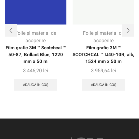
Folie și material de
Folie și material de
acoperire
acoperire
Film grafic 3M ™ Scotchcal ™
Film grafic 3M ™
50-87, Brillant Blue, 1220
SCOTCHCAL ™ IJ40-10R, alb,
mm x 50 m
1524 mm x 50 m
3.446,20
lei
3.959,64
lei
ADAUGĂ ÎN COȘ
ADAUGĂ ÎN COȘ