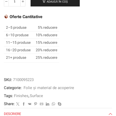
ADAUGĂ ÎN COȘ
Cantitate
3M
™
Oferte Cantitative
DI-
NOC
2–5 produse
5% reducere
™
6–10 produse
10% reducere
Finish
11–15 produse
15% reducere
Architectural
Finish,
16–20 produse
20% reducere
PS-
21+ produse
25% reducere
976EX,
1220
mm
x
SKU:
7100095223
50
Categorie:
Folie și material de acoperire
m
Tags:
Finishes
,
Surface
Share:
DESCRIERE