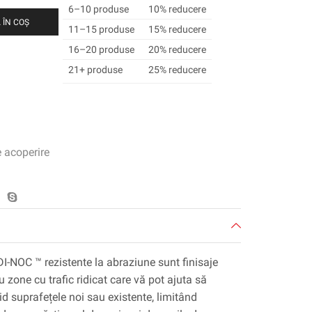
6–10 produse
10% reducere
 ÎN COȘ
11–15 produse
15% reducere
16–20 produse
20% reducere
21+ produse
25% reducere
e acoperire
DI-NOC ™ rezistente la abraziune sunt finisaje
 zone cu trafic ridicat care vă pot ajuta să
pid suprafețele noi sau existente, limitând