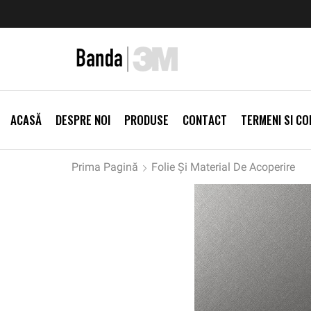
zi Produse
Livrare gratis la comenzi >500Lei
Vezi Prod
ACASĂ
DESPRE NOI
PRODUSE
CONTACT
TERMENI SI CON
Prima Pagină
Folie Și Material De Acoperire