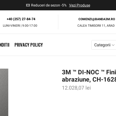
use
Reduceri de sezon -5%
Vezi Produse
+40 (257) 27-84-74
COMENZI@BANDA3M.RO
LUNI-VINERI | 9:00-17:00
CALEA TIMISORII 11, ARAD
DITII
PRIVACY POLICY
Categorii
3M ™ DI-NOC ™ Finis
abraziune, CH-162
12.028,07
lei