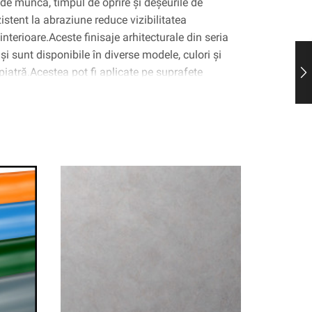
i de muncă, timpul de oprire și deșeurile de
zistent la abraziune reduce vizibilitatea
 interioare.Aceste finisaje arhitecturale din seria
și sunt disponibile în diverse modele, culori și
piatră.Acestea pot fi aplicate pe suprafețe
plexe curbate (3D).Tehnologia adezivă 3M ™ ™
le de aer, simplificând și accelerând procesul