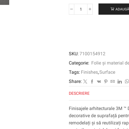
ADAUGĂ
Cantitate
3M
™
DI-
NOC
™
Finisaj
SKU:
7100154912
arhitectural
rezistent
Categorie:
Folie și material d
la
Tags:
Finishes
,
Surface
abraziune,
CH-
Share:
1628
DESCRIERE
AR,
1220
mm
Finisajele arhitecturale 3M ™ 
x
decorative de suprafață pentru
25
remodelați și să reutilizați ra
m