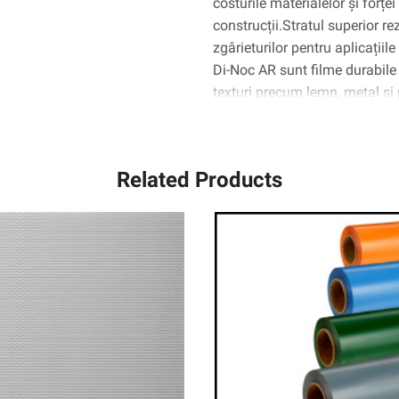
costurile materialelor și forțe
construcții.Stratul superior re
zgârieturilor pentru aplicațiile
Di-Noc AR sunt filme durabile 
texturi precum lemn, metal și 
metalice, lemn, sticlă și com
Complly ™ elimină practic bule
de aplicare.
Related Products