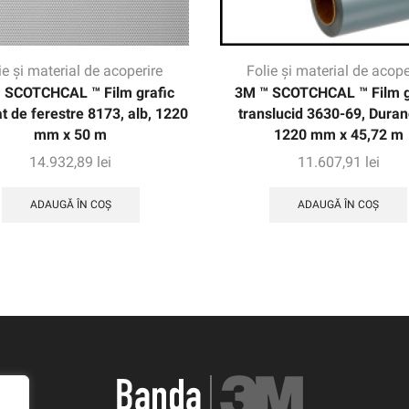
ie și material de acoperire
Folie și material de acope
 SCOTCHCAL ™ Film grafic
3M ™ SCOTCHCAL ™ Film g
t de ferestre 8173, alb, 1220
translucid 3630-69, Duran
mm x 50 m
1220 mm x 45,72 m
14.932,89
lei
11.607,91
lei
ADAUGĂ ÎN COȘ
ADAUGĂ ÎN COȘ