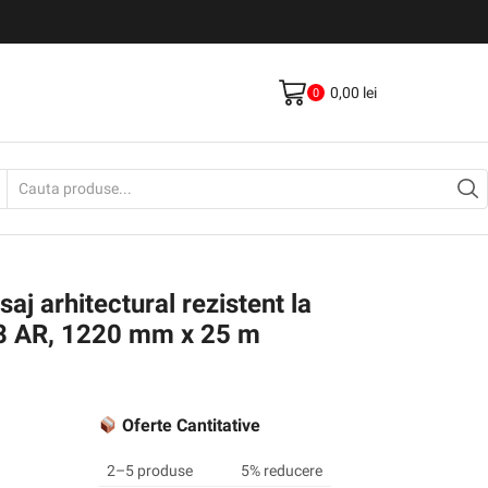
Livrare gratis la comenzi >500Lei
Vezi Produse
0,00
lei
0
Search
input
aj arhitectural rezistent la
8 AR, 1220 mm x 25 m
Oferte Cantitative
2–5 produse
5% reducere