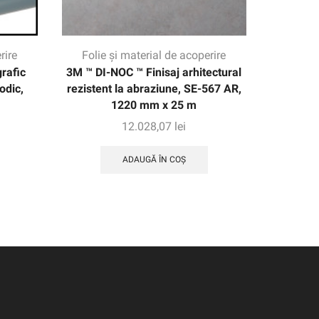
rire
Folie și material de acoperire
Folie
rafic
3M ™ DI-NOC ™ Finisaj arhitectural
3M ™ S
odic,
rezistent la abraziune, SE-567 AR,
transluc
1220 mm x 25 m
1
12.028,07
lei
ADAUGĂ ÎN COȘ