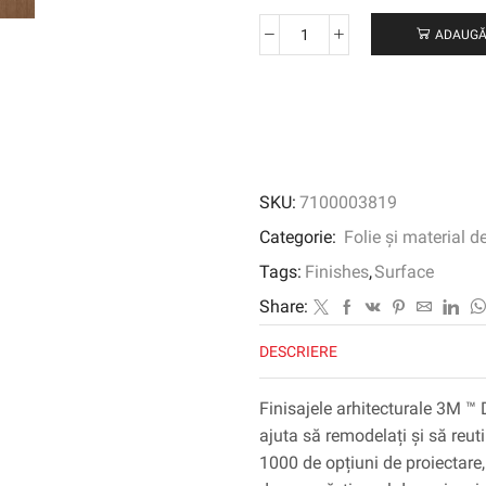
ADAUGĂ
Cantitate
3M
™
DI-
NOC
™
Finisaj
SKU:
7100003819
arhitectural
cereale
Categorie:
Folie și material d
din
Tags:
Finishes
,
Surface
lemn,
WG-
Share:
835,
DESCRIERE
1220
mm
x
Finisajele arhitecturale 3M ™ 
50
ajuta să remodelați și să reuti
m
1000 de opțiuni de proiectare, 