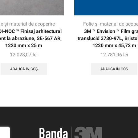
ie și material de acoperire
Folie și material de acope
I-NOC ™ Finisaj arhitectural
3M ™ Envision ™ Film gra
ent la abraziune, SE-567 AR,
translucid 3730-97L, Bristol
1220 mm x 25 m
1220 mm x 45,72 m
12.028,07
lei
12.781,96
lei
ADAUGĂ ÎN COȘ
ADAUGĂ ÎN COȘ