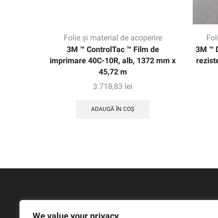
Folie și material de acoperire
Fol
3M ™ ControlTac ™ Film de
3M ™ D
imprimare 40C-10R, alb, 1372 mm x
rezist
45,72 m
3.718,83
lei
ADAUGĂ ÎN COȘ
We value your privacy