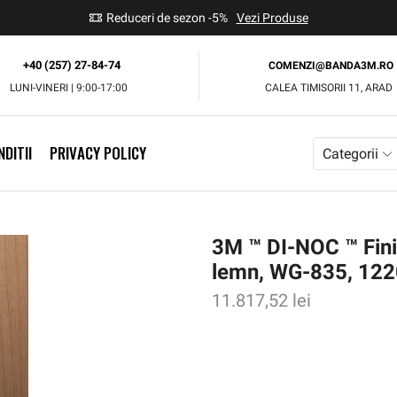
use
Reduceri de sezon -5%
Vezi Produse
+40 (257) 27-84-74
COMENZI@BANDA3M.RO
LUNI-VINERI | 9:00-17:00
CALEA TIMISORII 11, ARAD
DITII
PRIVACY POLICY
Categorii
3M ™ DI-NOC ™ Finis
lemn, WG-835, 12
11.817,52
lei