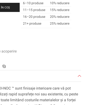
6–10 produse
10% reducere
 ÎN COȘ
11–15 produse
15% reducere
16–20 produse
20% reducere
21+ produse
25% reducere
e acoperire
DI-NOC ™ sunt finisaje interioare care vă pot
lizați rapid suprafețe noi sau existente, cu peste
toate limitând costurile materialelor și a forței