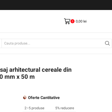
Livrare gratis la comenzi >500Lei
Vezi Produse
0,00
lei
0
Search
input
aj arhitectural cereale din
20 mm x 50 m
Oferte Cantitative
2–5 produse
5% reducere