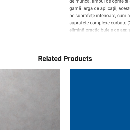
de muncă, timpul de oprire și 
gamă largă de aplicații, aceste
pe suprafețe interioare, cum ar 
suprafețe complexe curbate 
elimină practic bulele de aer,
Related Products