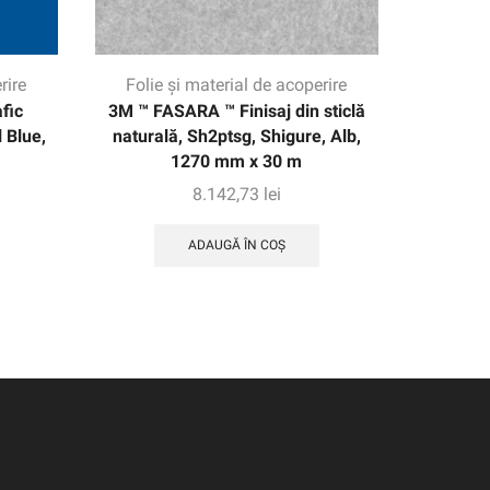
rire
Folie și material de acoperire
Folie
fic
3M ™ FASARA ™ Finisaj din sticlă
Filmul 
 Blue,
naturală, Sh2ptsg, Shigure, Alb,
Electroc
1270 mm x 30 m
8.142,73
lei
ADAUGĂ ÎN COȘ