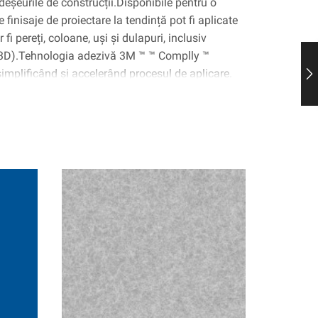
deșeurile de construcții.Disponibile pentru o
 finisaje de proiectare la tendință pot fi aplicate
fi pereți, coloane, uși și dulapuri, inclusiv
(3D).Tehnologia adezivă 3M ™ ™ Complly ™
 simplificând și accelerând procesul de aplicare.