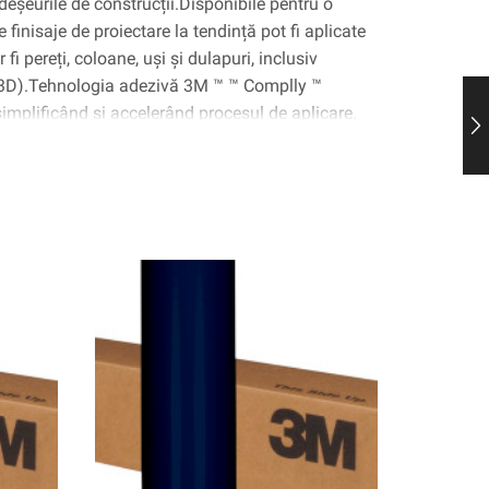
deșeurile de construcții.Disponibile pentru o
 finisaje de proiectare la tendință pot fi aplicate
fi pereți, coloane, uși și dulapuri, inclusiv
(3D).Tehnologia adezivă 3M ™ ™ Complly ™
 simplificând și accelerând procesul de aplicare.