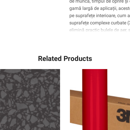
de muncă, timpul de oprire și 
gamă largă de aplicații, aceste
pe suprafețe interioare, cum ar 
suprafețe complexe curbate 
elimină practic bulele de aer,
Related Products