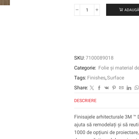
ADAUGĂ
Cantitate
3M
™
DI-
NOC
™
Finisaj
SKU:
7100089018
arhitectural
cereale
Categorie:
Folie și material d
din
Tags:
Finishes
,
Surface
lemn,
WG-
Share:
1838,
DESCRIERE
1220
mm
x
Finisajele arhitecturale 3M ™ 
50
ajuta să remodelați și să reuti
m
1000 de opțiuni de proiectare, 