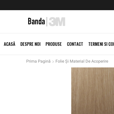
zi Produse
Livrare gratis la comenzi >500Lei
Vezi Prod
ACASĂ
DESPRE NOI
PRODUSE
CONTACT
TERMENI SI CON
Prima Pagină
Folie Și Material De Acoperire