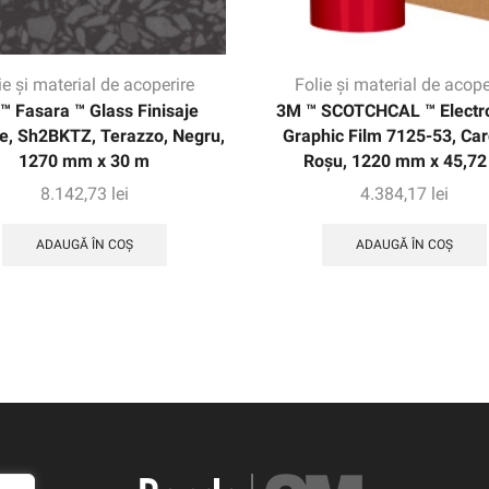
ie și material de acoperire
Folie și material de acope
™ Fasara ™ Glass Finisaje
3M ™ SCOTCHCAL ™ Electr
le, Sh2BKTZ, Terazzo, Negru,
Graphic Film 7125-53, Car
1270 mm x 30 m
Roșu, 1220 mm x 45,72
8.142,73
lei
4.384,17
lei
ADAUGĂ ÎN COȘ
ADAUGĂ ÎN COȘ