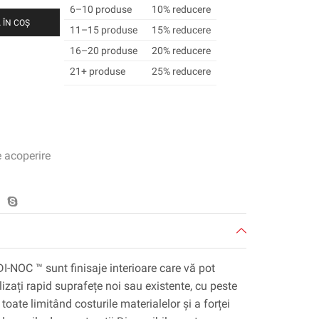
6–10 produse
10% reducere
 ÎN COȘ
11–15 produse
15% reducere
16–20 produse
20% reducere
21+ produse
25% reducere
e acoperire
DI-NOC ™ sunt finisaje interioare care vă pot
lizați rapid suprafețe noi sau existente, cu peste
toate limitând costurile materialelor și a forței