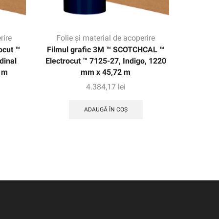
rire
Folie și material de acoperire
Folie
ocut ™
Filmul grafic 3M ™ SCOTCHCAL ™
Film g
dinal
Electrocut ™ 7125-27, Indigo, 1220
IJ40-1
 m
mm x 45,72 m
4.384,17
lei
ADAUGĂ ÎN COȘ