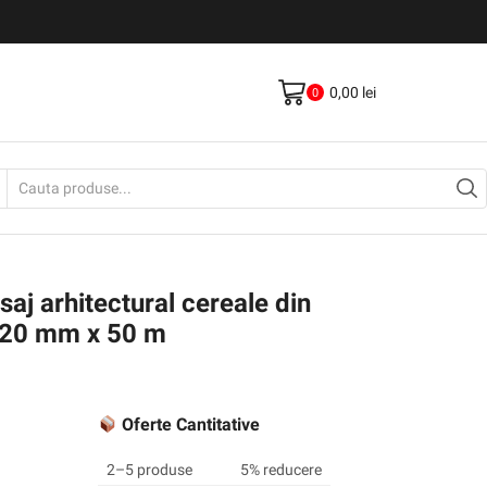
Livrare gratis la comenzi >500Lei
Vezi Produse
0,00
lei
0
Search
input
aj arhitectural cereale din
220 mm x 50 m
Oferte Cantitative
2–5 produse
5% reducere