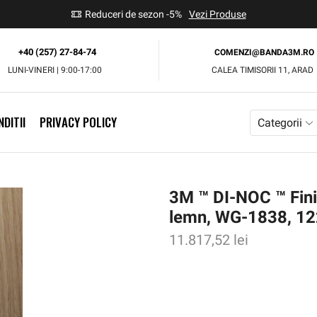
use
Reduceri de sezon -5%
Vezi Produse
+40 (257) 27-84-74
COMENZI@BANDA3M.RO
LUNI-VINERI | 9:00-17:00
CALEA TIMISORII 11, ARAD
DITII
PRIVACY POLICY
Categorii
3M ™ DI-NOC ™ Finis
lemn, WG-1838, 1
11.817,52
lei