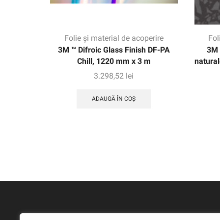
Folie și material de acoperire
Fol
3M ™ Difroic Glass Finish DF-PA
3M 
Chill, 1220 mm x 3 m
natura
3.298,52
lei
ADAUGĂ ÎN COȘ