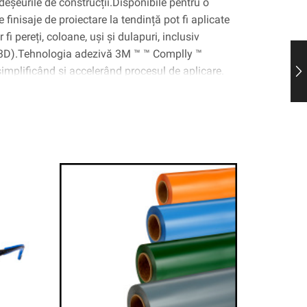
deșeurile de construcții.Disponibile pentru o
 finisaje de proiectare la tendință pot fi aplicate
fi pereți, coloane, uși și dulapuri, inclusiv
(3D).Tehnologia adezivă 3M ™ ™ Complly ™
 simplificând și accelerând procesul de aplicare.