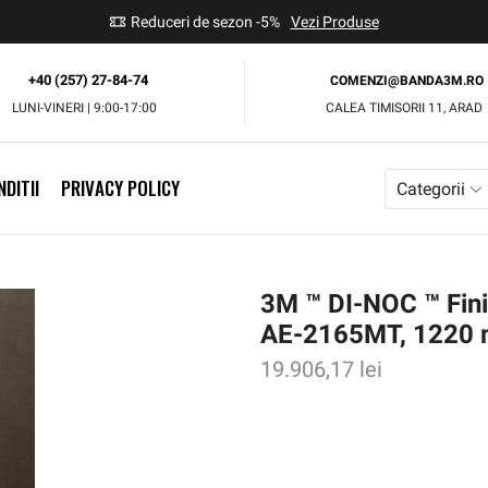
use
Reduceri de sezon -5%
Vezi Produse
+40 (257) 27-84-74
COMENZI@BANDA3M.RO
LUNI-VINERI | 9:00-17:00
CALEA TIMISORII 11, ARAD
DITII
PRIVACY POLICY
Categorii
3M ™ DI-NOC ™ Finis
AE-2165MT, 1220 
19.906,17
lei