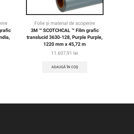
rire
Folie și material de acoperire
Folie
rafic
3M ™ SCOTCHCAL ™ Film grafic
3M ™ S
ndia,
translucid 3630-128, Purple Purple,
transluc
1220 mm x 45,72 m
11.607,91
lei
ADAUGĂ ÎN COȘ