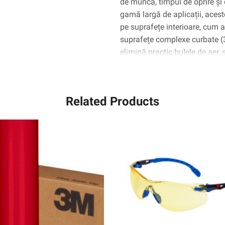
de muncă, timpul de oprire și 
gamă largă de aplicații, aceste
pe suprafețe interioare, cum ar 
suprafețe complexe curbate 
elimină practic bulele de aer,
Related Products