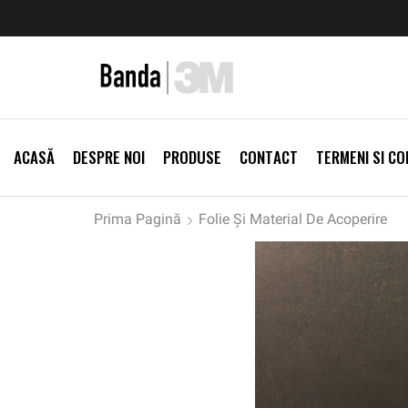
zi Produse
Livrare gratis la comenzi >500Lei
Vezi Prod
ACASĂ
DESPRE NOI
PRODUSE
CONTACT
TERMENI SI CON
Prima Pagină
Folie Și Material De Acoperire