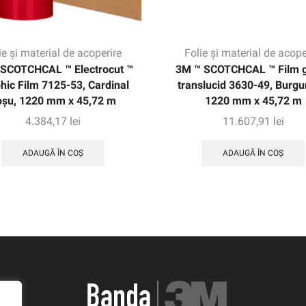
ie și material de acoperire
Folie și material de acope
SCOTCHCAL ™ Electrocut ™
3M ™ SCOTCHCAL ™ Film g
hic Film 7125-53, Cardinal
translucid 3630-49, Burgu
oșu, 1220 mm x 45,72 m
1220 mm x 45,72 m
4.384,17
lei
11.607,91
lei
ADAUGĂ ÎN COȘ
ADAUGĂ ÎN COȘ