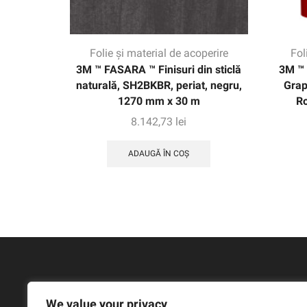
Folie și material de acoperire
Fol
3M ™ FASARA ™ Finisuri din sticlă
3M ™ 
naturală, SH2BKBR, periat, negru,
Grap
1270 mm x 30 m
R
8.142,73
lei
ADAUGĂ ÎN COȘ
We value your privacy