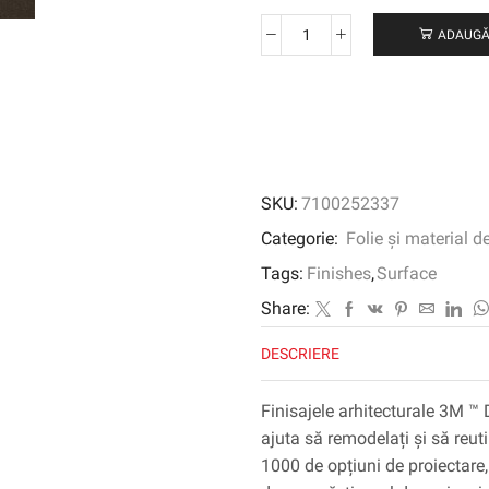
ADAUGĂ
Cantitate
3M
™
DI-
NOC
™
Finisaj
SKU:
7100252337
Arhitectural
Abstract
Categorie:
Folie și material d
Earth,
Tags:
Finishes
,
Surface
AE-
2165MT,
Share:
1220
DESCRIERE
mm
x
50
Finisajele arhitecturale 3M ™ 
m
ajuta să remodelați și să reuti
1000 de opțiuni de proiectare, 