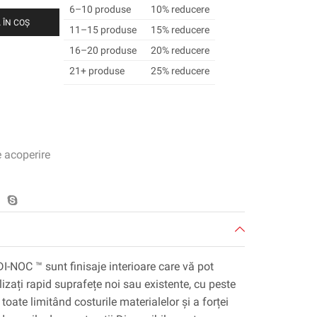
6–10 produse
10% reducere
 ÎN COȘ
11–15 produse
15% reducere
16–20 produse
20% reducere
21+ produse
25% reducere
e acoperire
DI-NOC ™ sunt finisaje interioare care vă pot
lizați rapid suprafețe noi sau existente, cu peste
toate limitând costurile materialelor și a forței