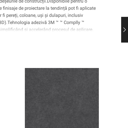
deșeurile de construcții.Disponibile pentru o
 finisaje de proiectare la tendință pot fi aplicate
fi pereți, coloane, uși și dulapuri, inclusiv
(3D).Tehnologia adezivă 3M ™ ™ Complly ™
 simplificând și accelerând procesul de aplicare.