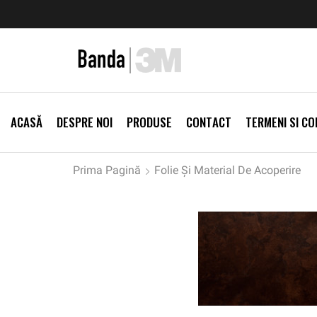
zi Produse
Livrare gratis la comenzi >500Lei
Vezi Prod
ACASĂ
DESPRE NOI
PRODUSE
CONTACT
TERMENI SI CON
Prima Pagină
Folie Și Material De Acoperire