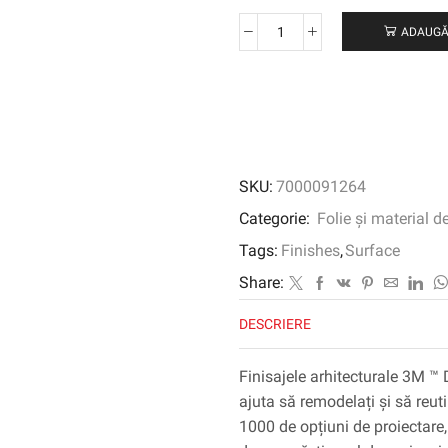
ADAUGĂ
Cantitate
3M™
DI-
NOC™
Architectural
Finish
Rust,
SKU:
7000091264
RT-
1112,
Categorie:
Folie și material d
1220
Tags:
Finishes
,
Surface
mm
x
Share:
50
DESCRIERE
m
Finisajele arhitecturale 3M ™ 
ajuta să remodelați și să reuti
1000 de opțiuni de proiectare, 