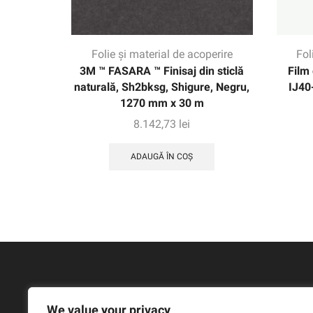
Folie și material de acoperire
Fol
3M ™ FASARA ™ Finisaj din sticlă
Film
naturală, Sh2bksg, Shigure, Negru,
IJ40
1270 mm x 30 m
8.142,73
lei
ADAUGĂ ÎN COȘ
We value your privacy