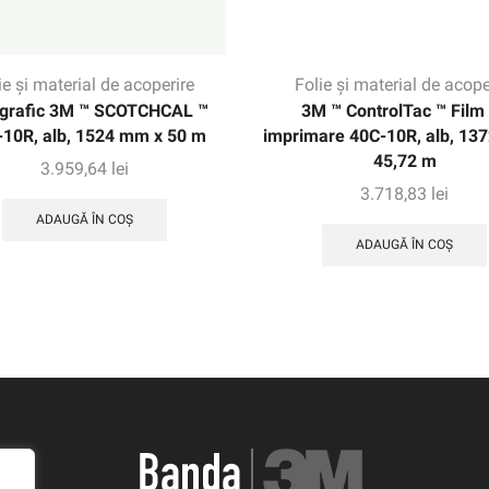
ie și material de acoperire
Folie și material de acope
 grafic 3M ™ SCOTCHCAL ™
3M ™ ControlTac ™ Film
-10R, alb, 1524 mm x 50 m
imprimare 40C-10R, alb, 13
45,72 m
3.959,64
lei
3.718,83
lei
ADAUGĂ ÎN COȘ
ADAUGĂ ÎN COȘ