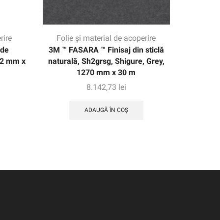
rire
Folie și material de acoperire
Folie
 de
3M ™ FASARA ™ Finisaj din sticlă
3M ™
72 mm x
naturală, Sh2grsg, Shigure, Grey,
transluc
1270 mm x 30 m
8.142,73
lei
ADAUGĂ ÎN COȘ