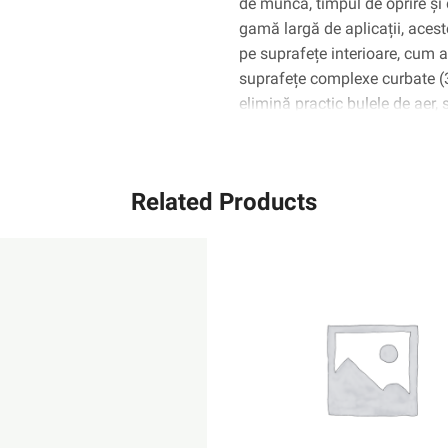
de muncă, timpul de oprire și 
gamă largă de aplicații, aceste
pe suprafețe interioare, cum ar 
suprafețe complexe curbate 
elimină practic bulele de aer,
Related Products