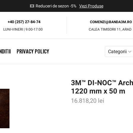
use
Reduceri de sezon -5%
Vezi Produse
+40 (257) 27-84-74
COMENZI@BANDA3M.RO
LUNI-VINERI | 9:00-17:00
CALEA TIMISORII 11, ARAD
DITII
PRIVACY POLICY
Categorii
3M™ DI-NOC™ Archit
1220 mm x 50 m
16.818,20
lei