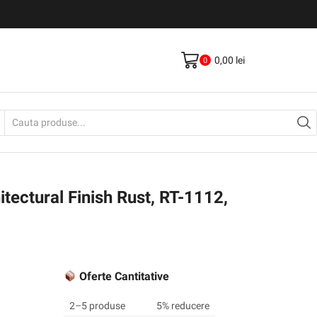
Livrare gratis la comenzi >500Lei
Vezi Produse
0,00
lei
0
Search
input
ectural Finish Rust, RT-1112,
Oferte Cantitative
2–5 produse
5% reducere