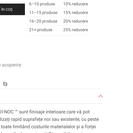
6–10 produse
10% reducere
 ÎN COȘ
11–15 produse
15% reducere
16–20 produse
20% reducere
21+ produse
25% reducere
e acoperire
DI-NOC ™ sunt finisaje interioare care vă pot
lizați rapid suprafețe noi sau existente, cu peste
toate limitând costurile materialelor și a forței