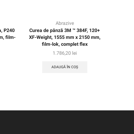
Abrazive
a, P240
Curea de pânză 3M ™ 384F, 120+
3M ™ CUB
, film-
XF-Weight, 1555 mm x 2150 mm,
ROLL 7
film-lok, complet flex
mm X NH, 
1.786,20
lei
ADAUGĂ ÎN COȘ