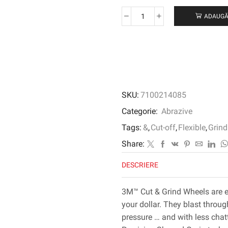
ADAUGĂ
Cantitate
3M™
Cut
and
Grind
Wheel,
T27,
SKU:
7100214085
127
mm
Categorie:
Abrazive
x
Tags:
&
,
Cut-off
,
Flexible
,
Grind
4.2
mm
Share:
x
DESCRIERE
22.2
mm
3M™ Cut & Grind Wheels are e
your dollar. They blast throug
pressure … and with less cha