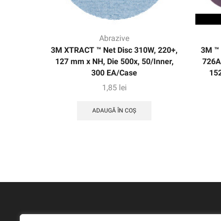
Abrazive
3M XTRACT ™ Net Disc 310W, 220+,
3M ™
127 mm x NH, Die 500x, 50/Inner,
726A
300 EA/Case
152
1,85
lei
ADAUGĂ ÎN COȘ