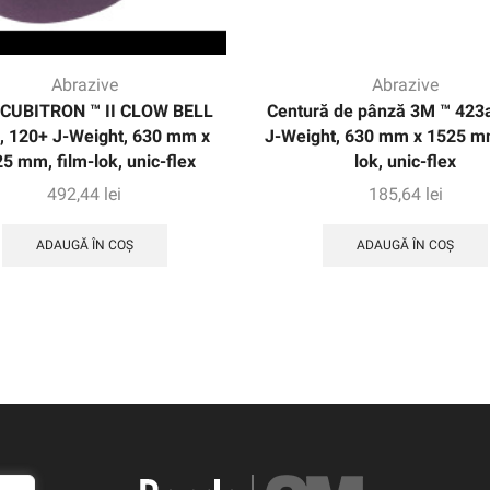
Abrazive
Abrazive
 CUBITRON ™ II CLOW BELL
Centură de pânză 3M ™ 423
, 120+ J-Weight, 630 mm x
J-Weight, 630 mm x 1525 mm
5 mm, film-lok, unic-flex
lok, unic-flex
492,44
lei
185,64
lei
ADAUGĂ ÎN COȘ
ADAUGĂ ÎN COȘ