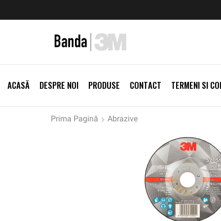
zi Produse
Livrare gratis la comenzi >500Lei
Vezi Prod
ACASĂ
DESPRE NOI
PRODUSE
CONTACT
TERMENI SI CON
Prima Pagină
Abrazive