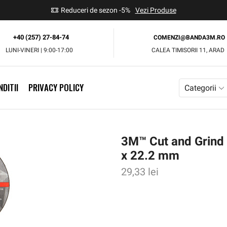
use
Reduceri de sezon -5%
Vezi Produse
+40 (257) 27-84-74
COMENZI@BANDA3M.RO
LUNI-VINERI | 9:00-17:00
CALEA TIMISORII 11, ARAD
DITII
PRIVACY POLICY
Categorii
3M™ Cut and Grind
x 22.2 mm
29,33
lei