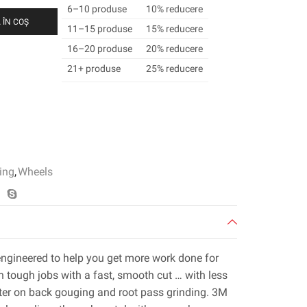
6–10 produse
10% reducere
 ÎN COȘ
11–15 produse
15% reducere
16–20 produse
20% reducere
21+ produse
25% reducere
ing
,
Wheels
ngineered to help you get more work done for
h tough jobs with a fast, smooth cut … with less
tter on back gouging and root pass grinding. 3M