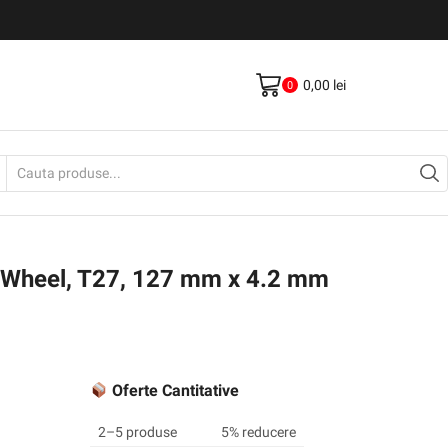
Livrare gratis la comenzi >500Lei
Vezi Produse
0,00
lei
0
Search
input
 Wheel, T27, 127 mm x 4.2 mm
Oferte Cantitative
2–5 produse
5% reducere