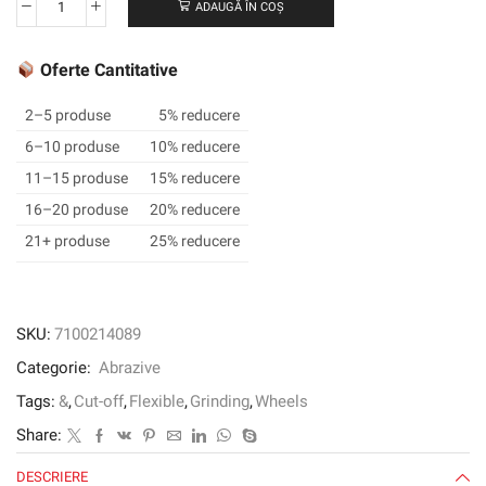
ADAUGĂ ÎN COȘ
Cantitate
3M
™
Oferte Cantitative
Cut
and
2–5 produse
5% reducere
Grind
6–10 produse
10% reducere
roata,
11–15 produse
15% reducere
T27,
230
16–20 produse
20% reducere
mm
21+ produse
25% reducere
x
4,2
mm
x
SKU:
7100214089
22,2
Categorie:
Abrazive
mm
Tags:
&
,
Cut-off
,
Flexible
,
Grinding
,
Wheels
Share:
DESCRIERE