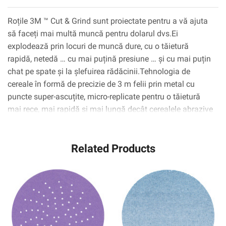
Roțile 3M ™ Cut & Grind sunt proiectate pentru a vă ajuta
să faceți mai multă muncă pentru dolarul dvs.Ei
explodează prin locuri de muncă dure, cu o tăietură
rapidă, netedă … cu mai puțină presiune … și cu mai puțin
chat pe spate și la șlefuirea rădăcinii.Tehnologia de
cereale în formă de precizie de 3 m felii prin metal cu
puncte super-ascuțite, micro-replicate pentru o tăietură
mai rece, mai rapidă și mai lungă decât cerealele abrazive
zdrobite convenționale.În plus, aceste roți de lungă durată
au nevoie de mai puține modificări, astfel încât să puteți
Related Products
alimenta prin măcinarea zilnică mult mai repede.