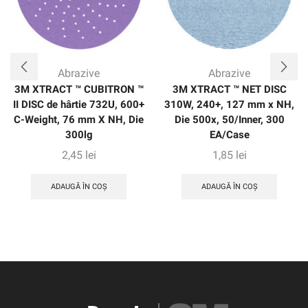
Abrazive
Abrazive
3M XTRACT ™ CUBITRON ™
3M XTRACT ™ NET DISC
II DISC de hârtie 732U, 600+
310W, 240+, 127 mm x NH,
C-Weight, 76 mm X NH, Die
Die 500x, 50/Inner, 300
300lg
EA/Case
2,45
lei
1,85
lei
ADAUGĂ ÎN COȘ
ADAUGĂ ÎN COȘ