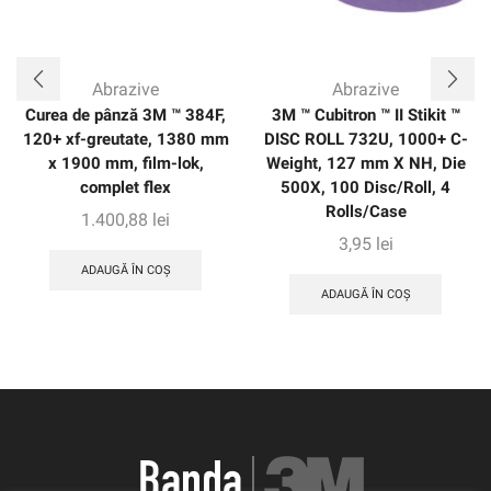
Abrazive
Abrazive
Curea de pânză 3M ™ 384F,
3M ™ Cubitron ™ II Stikit ™
120+ xf-greutate, 1380 mm
DISC ROLL 732U, 1000+ C-
x 1900 mm, film-lok,
Weight, 127 mm X NH, Die
complet flex
500X, 100 Disc/Roll, 4
Rolls/Case
1.400,88
lei
3,95
lei
ADAUGĂ ÎN COȘ
ADAUGĂ ÎN COȘ