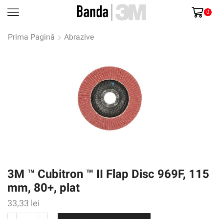
0
Prima Pagină
Abrazive
3M ™ Cubitron ™ II Flap Disc 969F, 115
mm, 80+, plat
33,33
lei