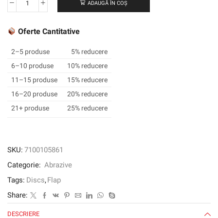
ADAUGĂ ÎN COȘ
Cantitate
3M
™
Oferte Cantitative
Cubitron
™
2–5 produse
5% reducere
II
6–10 produse
10% reducere
Flap
11–15 produse
15% reducere
Disc
969F,
16–20 produse
20% reducere
115
21+ produse
25% reducere
mm,
80+,
plat
SKU:
7100105861
Categorie:
Abrazive
Tags:
Discs
,
Flap
Share:
DESCRIERE