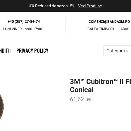
use
Reduceri de sezon -5%
Vezi Produse
+40 (257) 27-84-74
COMENZI@BANDA3M.RO
LUNI-VINERI | 9:00-17:00
CALEA TIMISORII 11, ARAD
DITII
PRIVACY POLICY
Categorii
3M™ Cubitron™ II F
Conical
61,62
lei