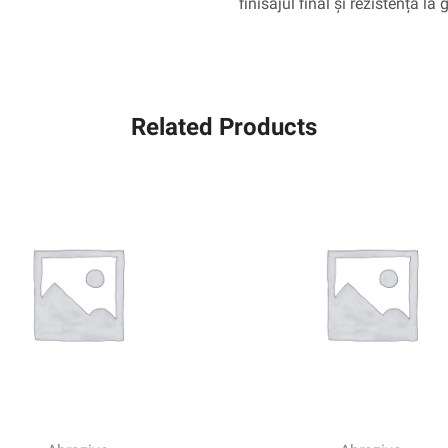
finisajul final și rezistența la g
Related Products