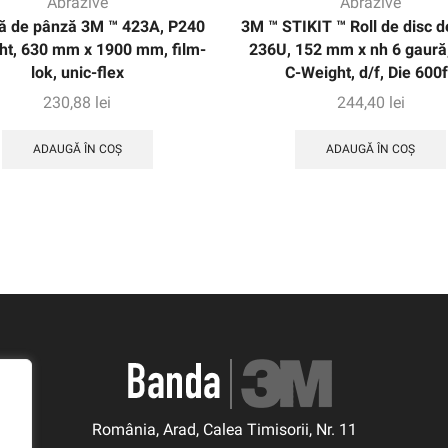
Abrazive
Abrazive
ă de pânză 3M ™ 423A, P240
3M ™ STIKIT ™ Roll de disc d
ht, 630 mm x 1900 mm, film-
236U, 152 mm x nh 6 gaură
lok, unic-flex
C-Weight, d/f, Die 600
230,88
lei
244,40
lei
ADAUGĂ ÎN COȘ
ADAUGĂ ÎN COȘ
România, Arad, Calea Timisorii, Nr. 11