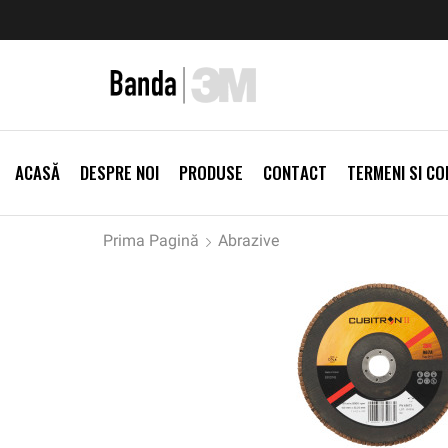
zi Produse
Livrare gratis la comenzi >500Lei
Vezi Prod
ACASĂ
DESPRE NOI
PRODUSE
CONTACT
TERMENI SI CON
Prima Pagină
Abrazive