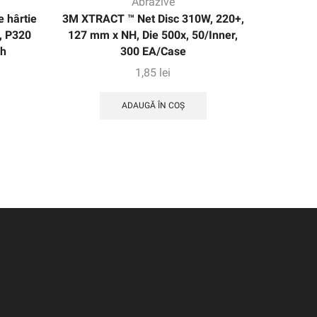
Abrazive
e hârtie
3M XTRACT ™ Net Disc 310W, 220+,
3M XTRA
, P320
127 mm x NH, Die 500x, 50/Inner,
de hârti
fh
300 EA/Case
m
1,85
lei
ADAUGĂ ÎN COȘ