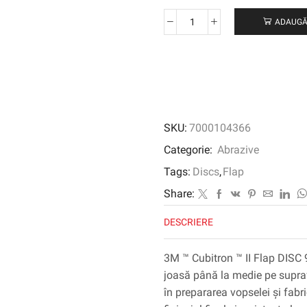
ADAUGĂ
Cantitate
3M™
Cubitron™
II
Flap
Disc
967A,
SKU:
7000104366
178
mm,
Categorie:
Abrazive
60+,
Tags:
Discs
,
Flap
Conical
Share:
DESCRIERE
3M ™ Cubitron ™ II Flap DISC 9
joasă până la medie pe supraf
în prepararea vopselei și fabr