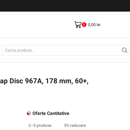
Livrare gratis la comenzi >500Lei
Vezi Produse
0,00
lei
0
Search
input
lap Disc 967A, 178 mm, 60+,
Oferte Cantitative
2–5 produse
5% reducere