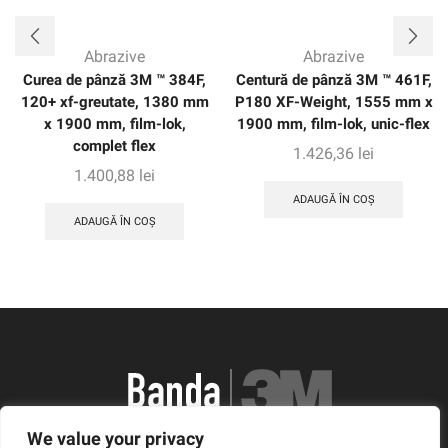
Abrazive
Abrazive
Curea de pânză 3M ™ 384F,
Centură de pânză 3M ™ 461F,
120+ xf-greutate, 1380 mm
P180 XF-Weight, 1555 mm x
x 1900 mm, film-lok,
1900 mm, film-lok, unic-flex
complet flex
1.426,36
lei
1.400,88
lei
ADAUGĂ ÎN COȘ
ADAUGĂ ÎN COȘ
We value your privacy
România, Arad, Calea Timisorii, Nr. 11