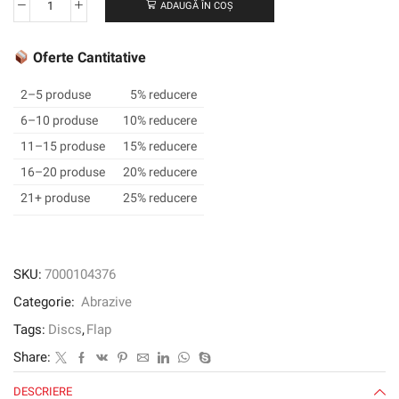
ADAUGĂ ÎN COȘ
Cantitate
3M
™
Oferte Cantitative
Cubitron
™
2–5 produse
5% reducere
II
6–10 produse
10% reducere
Flap
11–15 produse
15% reducere
Disc
967a,
16–20 produse
20% reducere
125
21+ produse
25% reducere
mm,
80+,
plat
SKU:
7000104376
Categorie:
Abrazive
Tags:
Discs
,
Flap
Share:
DESCRIERE