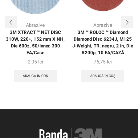
Abrazive
Abrazive
3M XTRACT ™ NET DISC
3M ™ ROLOC ™ Diamond
310W, 220+, 152 mm X NH,
Diamond Disc 6234J, M125
Die 600z, 50/Inner, 300
J-Weight, TR, negru, 2 in, Die
EA/Case
R200p, 10 EA/CAZĂ
2,05
lei
76,75
lei
ADAUGĂ ÎN COȘ
ADAUGĂ ÎN COȘ