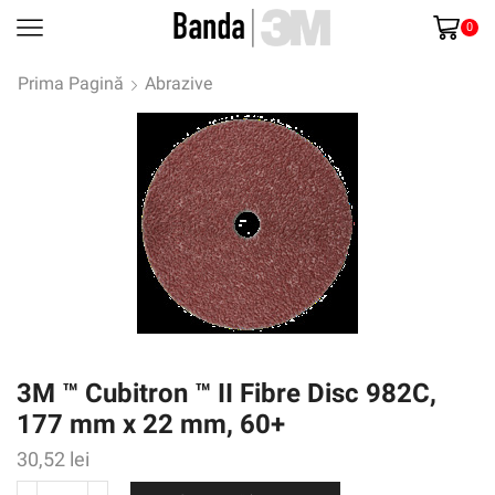
0
Prima Pagină
Abrazive
3M ™ Cubitron ™ II Fibre Disc 982C,
177 mm x 22 mm, 60+
30,52
lei