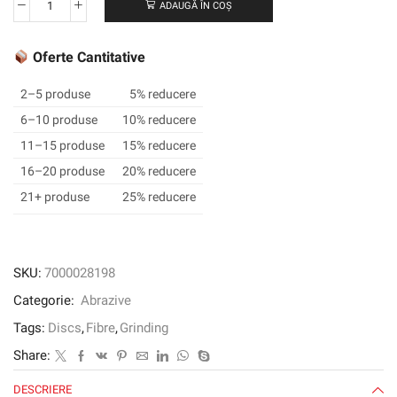
ADAUGĂ ÎN COȘ
Cantitate
3M
™
Oferte Cantitative
Cubitron
™
2–5 produse
5% reducere
II
6–10 produse
10% reducere
Fibre
11–15 produse
15% reducere
Disc
982C,
16–20 produse
20% reducere
177
21+ produse
25% reducere
mm
x
22
mm,
SKU:
7000028198
60+
Categorie:
Abrazive
Tags:
Discs
,
Fibre
,
Grinding
Share:
DESCRIERE