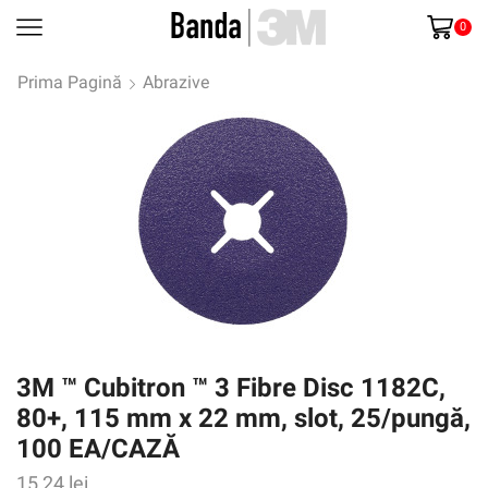
0
Prima Pagină
Abrazive
3M ™ Cubitron ™ 3 Fibre Disc 1182C,
80+, 115 mm x 22 mm, slot, 25/pungă,
100 EA/CAZĂ
15,24
lei