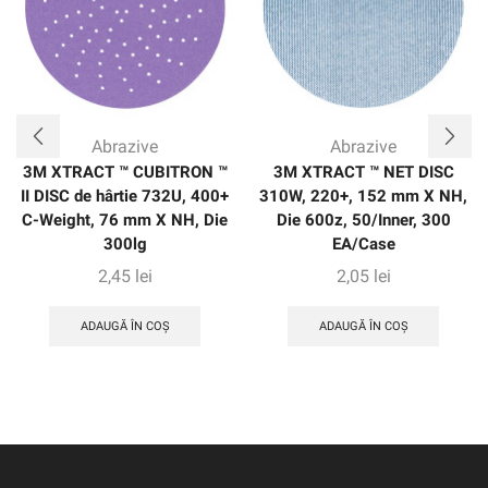
abordează aplicații de măcinare medie-presiune.
Abrazive
Abrazive
3M XTRACT ™ CUBITRON ™
3M XTRACT ™ NET DISC
II DISC de hârtie 732U, 400+
310W, 220+, 152 mm X NH,
C-Weight, 76 mm X NH, Die
Die 600z, 50/Inner, 300
300lg
EA/Case
2,45
lei
2,05
lei
ADAUGĂ ÎN COȘ
ADAUGĂ ÎN COȘ