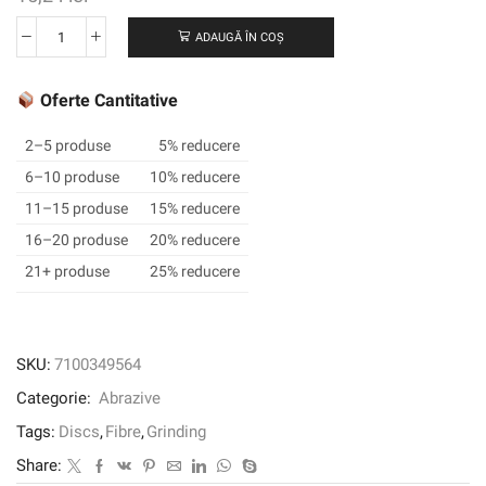
ADAUGĂ ÎN COȘ
Cantitate
3M
™
Oferte Cantitative
Cubitron
™
2–5 produse
5% reducere
3
6–10 produse
10% reducere
Fibre
11–15 produse
15% reducere
Disc
1182C,
16–20 produse
20% reducere
80+,
21+ produse
25% reducere
115
mm
x
22
SKU:
7100349564
mm,
Categorie:
Abrazive
slot,
25/pungă,
Tags:
Discs
,
Fibre
,
Grinding
100
Share:
EA/CAZĂ