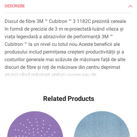
DESCRIERE
Discul de fibre 3M ™ Cubitron ™ 3 1182C prezintă cereale
în formă de precizie de 3 m re-proiectată-luând viteza și
viața legendară a abrazivilor de performanță 3M ™
Cubitron ™ la un nivel cu totul nou.Aceste beneficii ale
produsului includ permițarea creșterii productivității și a
costurilor generale mai scăzute de măcinare față de alte
discuri de fibre și roți de măcinare din centru deprimat
atunci când măcinați oțeluri ușoare sau de
carbon.Furnizând cu până la 60% mai mult material total
eliminat în comparație cu discul de fibre 3M ™ Cubitron ™
Related Products
II 982C, 36+, acest disc de fibre de lungă durată are o rată
de reducere rapidă, cu o îndepărtare ridicată a stocurilor
într-o gamă largă de presiuni de aplicație.În plus, acest
disc este conceput pentru a ajuta la reducerea expunerii la
vibrațiile de mână de mână, la creșterea debitului și la
completarea mai multor părți pe disc atunci când se