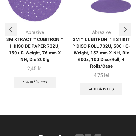
Abrazive
Abrazive
3M XTRACT ™ CUBITRON ™
3M ™ CUBITRON ™ II STIKIT
II DISC DE PAPER 732U,
™ DISC ROLL 732U, 500+ C-
150+ C-Weight, 76 mm X
Weight, 152 mm X NH, Die
NH, Die 300lg
600z, 100 Disc/Roll, 4
Rolls/Case
2,45
lei
4,75
lei
ADAUGĂ ÎN COȘ
ADAUGĂ ÎN COȘ