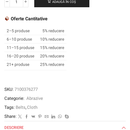
ADAUGĂ ÎN COȘ
Cantitate
3M
™
Oferte Cantitative
CUBITRON
™
2–5 produse
5% reducere
3
6–10 produse
10% reducere
Cererea
11–15 produse
15% reducere
de
pânză
16–20 produse
20% reducere
1184F
21+ produse
25% reducere
SKU:
7100376277
Categorie:
Abrazive
Tags:
Belts
,
Cloth
Share:
DESCRIERE