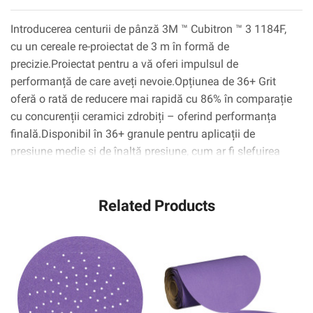
Introducerea centurii de pânză 3M ™ Cubitron ™ 3 1184F,
cu un cereale re-proiectat de 3 m în formă de
precizie.Proiectat pentru a vă oferi impulsul de
performanță de care aveți nevoie.Opțiunea de 36+ Grit
oferă o rată de reducere mai rapidă cu 86% în comparație
cu concurenții ceramici zdrobiți – oferind performanța
finală.Disponibil în 36+ granule pentru aplicații de
presiune medie și de înaltă presiune, cum ar fi șlefuirea
porții și alte măcinare grea și 60+ și 80+ granule pentru
aplicații cu presiune medie.
Related Products