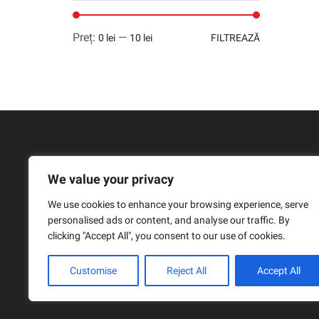
Preț
Preț
Preț:
—
0 lei
10 lei
FILTREAZĂ
minim
maxim
We value your privacy
We use cookies to enhance your browsing experience, serve
personalised ads or content, and analyse our traffic. By
clicking "Accept All", you consent to our use of cookies.
Customise
Reject All
Accept All