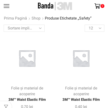
0
Prima Pagină
Shop
Produse Etichetate „Safety”
Products
per
page
Folie și material de
Folie și material de
acoperire
acoperire
3M™ Waist Elastic Film
3M™ Waist Elastic Film
0,70
lei
0,40
lei