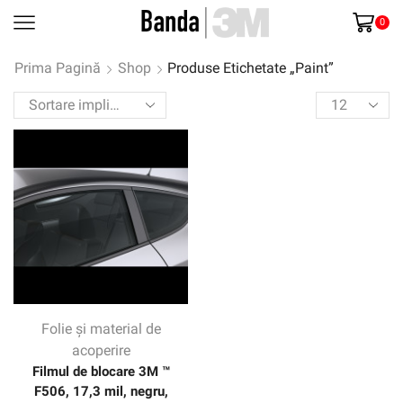
0
Prima Pagină
Shop
Produse Etichetate „Paint”
Products
per
page
Folie și material de
acoperire
Filmul de blocare 3M ™
F506, 17,3 mil, negru,