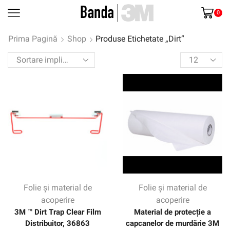
0
Prima Pagină
Shop
Produse Etichetate „Dirt”
Products
per
page
Folie și material de
Folie și material de
acoperire
acoperire
3M ™ Dirt Trap Clear Film
Material de protecție a
Distribuitor, 36863
capcanelor de murdărie 3M