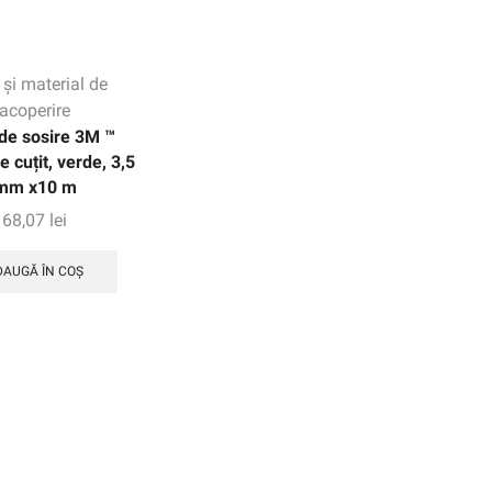
 și material de
acoperire
 de sosire 3M ™
 cuțit, verde, 3,5
mm x10 m
68,07
lei
DAUGĂ ÎN COȘ