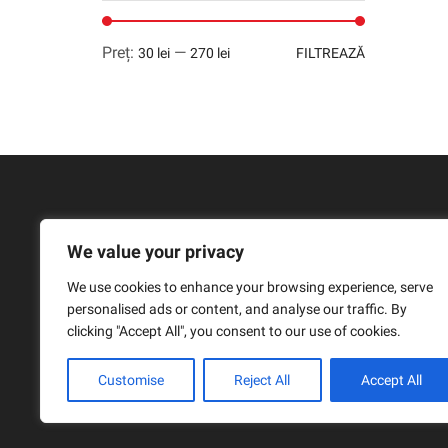
Preț
Preț
Preț:
—
30 lei
270 lei
FILTREAZĂ
minim
maxim
We value your privacy
We use cookies to enhance your browsing experience, serve
personalised ads or content, and analyse our traffic. By
clicking "Accept All", you consent to our use of cookies.
Customise
Reject All
Accept All