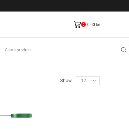
Livrare gratis la comenzi >500Lei
Vezi Produse
0,00
lei
0
Search
input
Products
Show
per
page