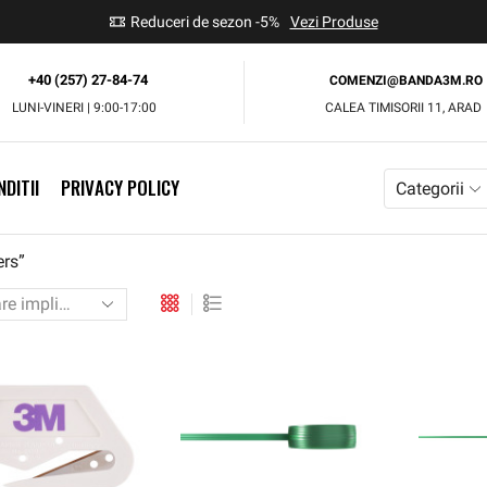
use
Reduceri de sezon -5%
Vezi Produse
+40 (257) 27-84-74
COMENZI@BANDA3M.RO
LUNI-VINERI | 9:00-17:00
CALEA TIMISORII 11, ARAD
DITII
PRIVACY POLICY
Categorii
ers”