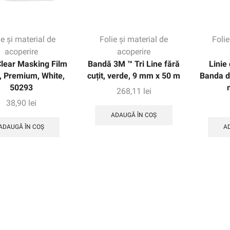
ie și material de
Folie și material de
Folie
acoperire
acoperire
lear Masking Film
Bandă 3M ™ Tri Line fără
Linie
r, Premium, White,
cuțit, verde, 9 mm x 50 m
Banda de
50293
268,11
lei
38,90
lei
ADAUGĂ ÎN COȘ
ADAUGĂ ÎN COȘ
A