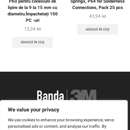
P60 pentru conexiuni de
Springs, P64 for Solderness
lipire de la 9 la 15 mm cu
Connections, Pack 25 pcs
diametru.Împachetați 100
43,94
lei
PC -uri
15,34
lei
ADAUGĂ ÎN COȘ
ADAUGĂ ÎN COȘ
We value your privacy
România, Arad, Calea Timisorii, Nr. 11
We use cookies to enhance your browsing experience, serve
© Copyright 2021 | Banda3M.ro
personalised ads or content, and analyse our traffic. By