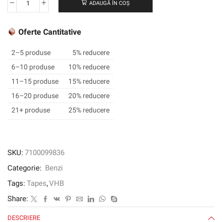
ADAUGĂ ÎN COȘ
Cantitate
Tape
3M
Oferte Cantitative
™
VHB
2–5 produse
5% reducere
™
6–10 produse
10% reducere
GPH-
11–15 produse
15% reducere
110GF,
gri,
16–20 produse
20% reducere
12
21+ produse
25% reducere
mm
x
33
m,
SKU:
7100099836
1,1
Categorie:
Benzi
mm
Tags:
Tapes
,
VHB
Share:
DESCRIERE