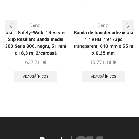
Benzi
Benzi
3M ™ Safety-Walk ™ Resister
Bandă de transfer adeziv 3M
Slip Resilient Banda medie
™ ™ VHB ™ 9473pc,
300 Seria 300, negru, 51 mm
transparent, 610 mm x 55 m
x 18,3 m, 2/carcasă
x 0,25 mm
637,21
lei
10.771,18
lei
ADAUGĂ ÎN COȘ
ADAUGĂ ÎN COȘ