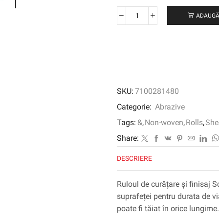
ADAUGĂ
Cantitate
Scotch-
Brite
™
Roll
Clean
and
SKU:
7100281480
Finish
CF-
Categorie:
Abrazive
RL,
Tags:
&
,
Non-woven
,
Rolls
,
She
Super
Ultra
Share:
Fine,
DESCRIERE
Neprimit,
965
mm
Ruloul de curățare și finisaj 
x
suprafeței pentru durata de vi
100
poate fi tăiat în orice lungime.
m,