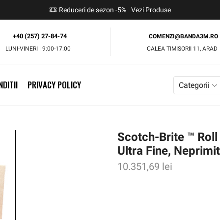
use
Reduceri de sezon -5%
Vezi Produse
+40 (257) 27-84-74
COMENZI@BANDA3M.RO
LUNI-VINERI | 9:00-17:00
CALEA TIMISORII 11, ARAD
DITII
PRIVACY POLICY
Categorii
Scotch-Brite ™ Roll
Ultra Fine, Neprim
10.351,69
lei