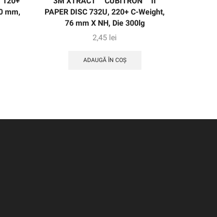
, 120+
3M XTRACT ™ CUBITRON ™ II
Centură 
50 mm,
PAPER DISC 732U, 220+ C-Weight,
XF-Weig
76 mm X NH, Die 300lg
2,45
lei
ADAUGĂ ÎN COȘ