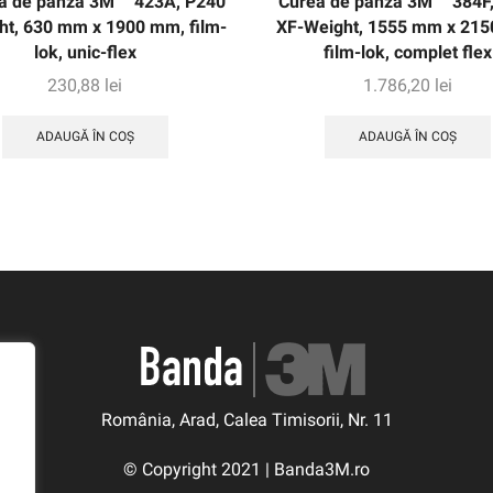
ă de pânză 3M ™ 423A, P240
Curea de pânză 3M ™ 384F
ht, 630 mm x 1900 mm, film-
XF-Weight, 1555 mm x 21
lok, unic-flex
film-lok, complet flex
230,88
lei
1.786,20
lei
ADAUGĂ ÎN COȘ
ADAUGĂ ÎN COȘ
România, Arad, Calea Timisorii, Nr. 11
© Copyright 2021 | Banda3M.ro