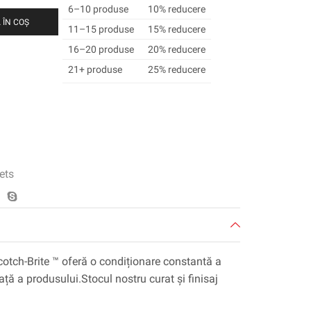
6–10 produse
10% reducere
 ÎN COȘ
11–15 produse
15% reducere
16–20 produse
20% reducere
21+ produse
25% reducere
ets
Scotch-Brite ™ oferă o condiționare constantă a
ață a produsului.Stocul nostru curat și finisaj