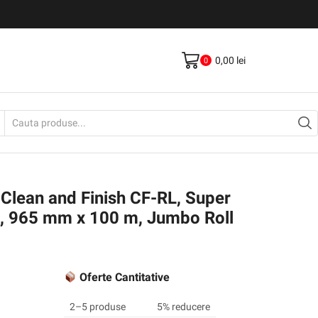
Livrare gratis la comenzi >500Lei
Vezi Produse
0,00
lei
0
Search
input
 Clean and Finish CF-RL, Super
it, 965 mm x 100 m, Jumbo Roll
Oferte Cantitative
2–5 produse
5% reducere