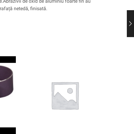
are.Abrazivii de oxid de aluminiu foarte fin au
prafață netedă, finisată.