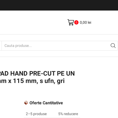
Livrare gratis la comenzi >500Lei
Vezi Produse
0,00
lei
0
Search
input
PAD HAND PRE-CUT PE UN
m x 115 mm, s ufn, gri
Oferte Cantitative
2–5 produse
5% reducere