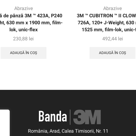
Abrazive
Abrazive
ă de pânză 3M ™ 423A, P240
3M ™ CUBITRON ™ II CLOW
ht, 630 mm x 1900 mm, film-
726A, 120+ J-Weight, 630
lok, unic-flex
1525 mm, film-lok, unic-
230,88
lei
492,44
lei
ADAUGĂ ÎN COȘ
ADAUGĂ ÎN COȘ
România, Arad, Calea Timisorii, Nr. 11