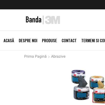
zi Produse
Livrare gratis la comenzi >500Lei
Vezi Prod
ACASĂ
DESPRE NOI
PRODUSE
CONTACT
TERMENI SI CON
Prima Pagină
Abrazive