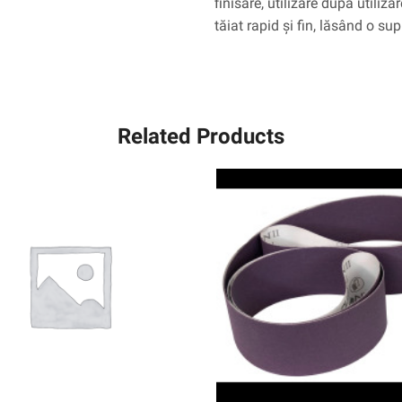
finisare, utilizare după utiliz
ufn,
tăiat rapid și fin, lăsând o su
gri
Related Products