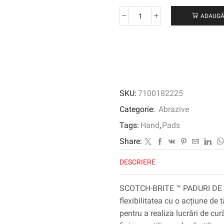
ADAUGĂ
Cantitate
SCOTCH-
BRITE
™
PAD
HAND
PRE-
SKU:
7100182225
CUT
PE
Categorie:
Abrazive
UN
Tags:
Hand
,
Pads
ROLL
CF-
Share:
SR,
DESCRIERE
150
mm
x
SCOTCH-BRITE ™ PADURI DE
115
flexibilitatea cu o acțiune de t
mm,
pentru a realiza lucrări de cu
s