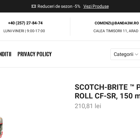
use
Reduceri de sezon -5%
Vezi Produse
+40 (257) 27-84-74
COMENZI@BANDA3M.RO
LUNI-VINERI | 9:00-17:00
CALEA TIMISORII 11, ARAD
DITII
PRIVACY POLICY
Categorii
SCOTCH-BRITE ™ 
ROLL CF-SR, 150 m
210,81
lei