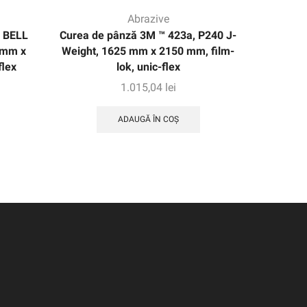
Abrazive
 BELL
Curea de pânză 3M ™ 423a, P240 J-
Centură 
 mm x
Weight, 1625 mm x 2150 mm, film-
XF-Weig
flex
lok, unic-flex
1.015,04
lei
ADAUGĂ ÎN COȘ