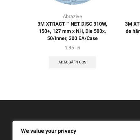
Abrazive
3M XTRACT ™ NET DISC 310W,
3M XT
150+, 127 mm x NH, Die 500x,
de hâr
50/Inner, 300 EA/Case
1,85
lei
ADAUGĂ ÎN COȘ
We value your privacy