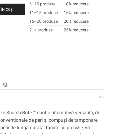
6–10 produse
10% reducere
 ÎN COȘ
11–15 produse
15% reducere
16–20 produse
20% reducere
21+ produse
25% reducere
eze Scotch-Brite ™ sunt o alternativă versatilă, de
e convenționale de peri și compuși de tamponare
erii de lungă durată, făcute cu precizie, vă