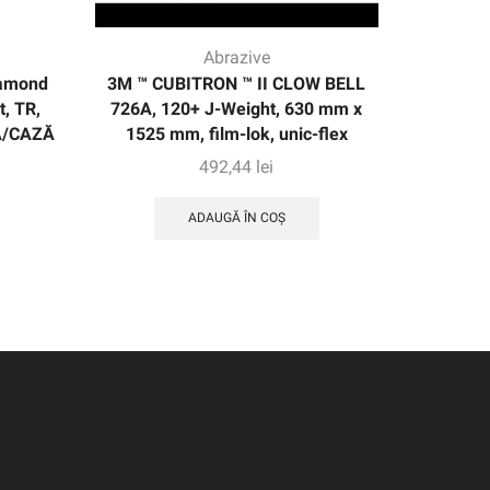
Abrazive
iamond
3M ™ CUBITRON ™ II CLOW BELL
3M ™ C
, TR,
726A, 120+ J-Weight, 630 mm x
726A, 
EA/CAZĂ
1525 mm, film-lok, unic-flex
mm
492,44
lei
ADAUGĂ ÎN COȘ