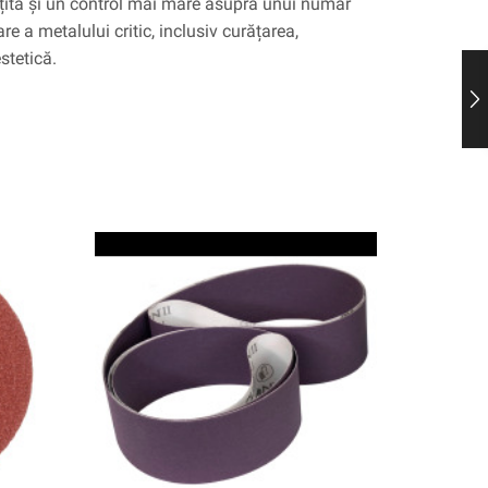
țită și un control mai mare asupra unui număr
are a metalului critic, inclusiv curățarea,
estetică.