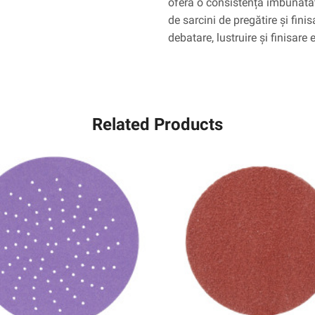
oferă o consistență îmbunătă
med
de sarcini de pregătire și finis
debatare, lustruire și finisare 
Related Products