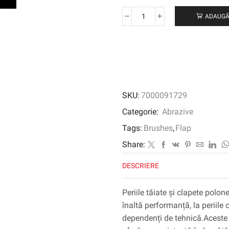
ADAUGĂ
Cantitate
SCOTCH-
BRITE
™
CUT
ȘI
PLOLSH
SKU:
7000091729
FLAPHE
CP-
Categorie:
Abrazive
FB,
Tags:
Brushes
,
Flap
100
mm
Share:
x
DESCRIERE
100
mm
x
Periile tăiate și clapete polon
19
înaltă performanță, la periil
mm,
dependenți de tehnică.Aceste p
un