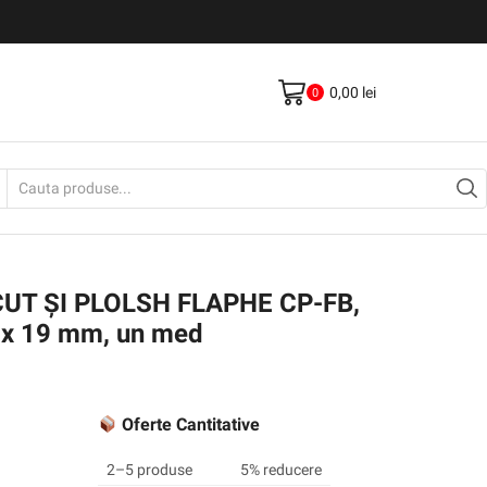
Livrare gratis la comenzi >500Lei
Vezi Produse
0,00
lei
0
Search
input
UT ȘI PLOLSH FLAPHE CP-FB,
x 19 mm, un med
Oferte Cantitative
2–5 produse
5% reducere