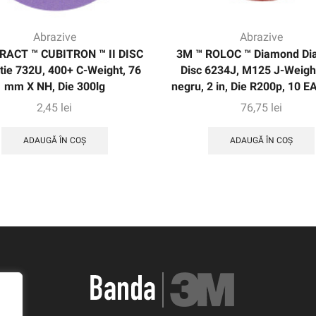
Abrazive
Abrazive
RACT ™ CUBITRON ™ II DISC
3M ™ ROLOC ™ Diamond D
tie 732U, 400+ C-Weight, 76
Disc 6234J, M125 J-Weight
mm X NH, Die 300lg
negru, 2 in, Die R200p, 10 
2,45
lei
76,75
lei
ADAUGĂ ÎN COȘ
ADAUGĂ ÎN COȘ