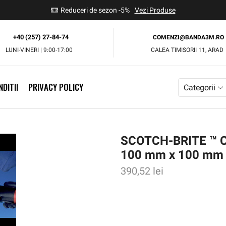
use
Reduceri de sezon -5%
Vezi Produse
+40 (257) 27-84-74
COMENZI@BANDA3M.RO
LUNI-VINERI | 9:00-17:00
CALEA TIMISORII 11, ARAD
DITII
PRIVACY POLICY
Categorii
SCOTCH-BRITE ™ C
100 mm x 100 mm 
390,52
lei