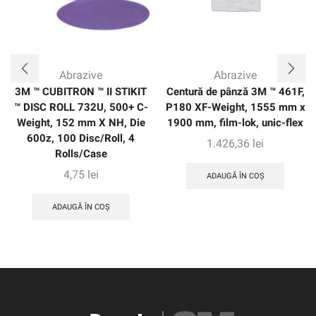
Abrazive
Abrazive
3M ™ CUBITRON ™ II STIKIT
Centură de pânză 3M ™ 461F,
™ DISC ROLL 732U, 500+ C-
P180 XF-Weight, 1555 mm x
Weight, 152 mm X NH, Die
1900 mm, film-lok, unic-flex
600z, 100 Disc/Roll, 4
1.426,36
lei
Rolls/Case
4,75
lei
ADAUGĂ ÎN COȘ
ADAUGĂ ÎN COȘ