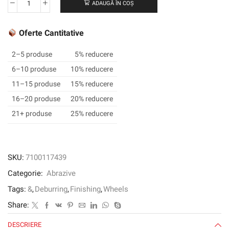
ADAUGĂ ÎN COȘ
Cantitate
Roată
de
Oferte Cantitative
finisare
a
2–5 produse
5% reducere
lui
6–10 produse
10% reducere
Scotch-
11–15 produse
15% reducere
Brite
™
16–20 produse
20% reducere
Laser,
21+ produse
25% reducere
76
mm
x
4,2
SKU:
7100117439
mm
Categorie:
Abrazive
x
9,52
Tags:
&
,
Deburring
,
Finishing
,
Wheels
mm
Share:
DESCRIERE