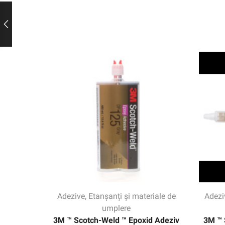
Adezive
,
Etanșanți și materiale de
Adezi
umplere
3M ™ Scotch-Weld ™ Epoxid Adeziv
3M ™ 