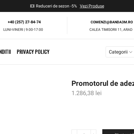
use
Reduceri de sezon -5%
Vezi Produse
+40 (257) 27-84-74
COMENZI@BANDA3M.RO
LUNI-VINERI | 9:00-17:00
CALEA TIMISORII 11, ARAD
DITII
PRIVACY POLICY
Categorii
Promotorul de ade
1.286,38
lei