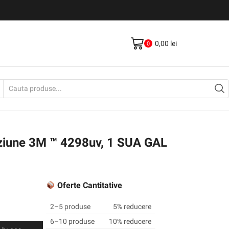
Livrare gratis la comenzi >500Lei
Vezi Produse
0,00
lei
0
Search
input
ziune 3M ™ 4298uv, 1 SUA GAL
Oferte Cantitative
2–5 produse
5% reducere
6–10 produse
10% reducere