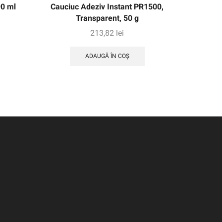
90 ml
Cauciuc Adeziv Instant PR1500,
Cauciu
Transparent, 50 g
tr
213,82
lei
ADAUGĂ ÎN COȘ