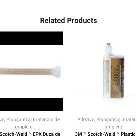
Related Products
ve
,
Etanșanți și materiale de
Adezive
,
Etanșanți și materi
umplere
umplere
Scotch-Weld ™ EPX Duza de
3M ™ Scotch-Weld ™ Plastic