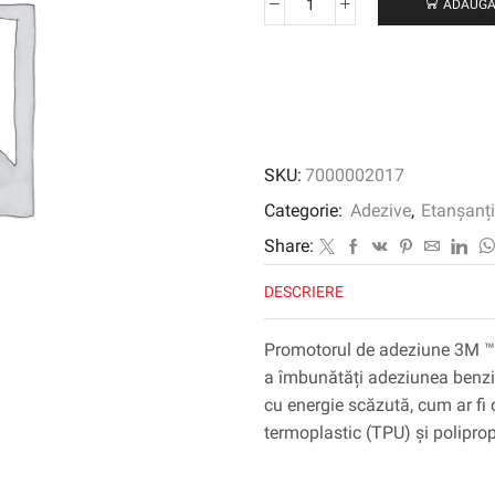
ADAUGĂ
Cantitate
Promotorul
de
adeziune
3M
™
4298uv,
SKU:
7000002017
1
SUA
Categorie:
Adezive
,
Etanșanți
GAL
Share:
DESCRIERE
Promotorul de adeziune 3M ™ 
a îmbunătăți adeziunea benzil
cu energie scăzută, cum ar fi 
termoplastic (TPU) și poliprop