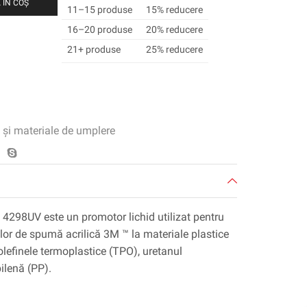
 ÎN COȘ
11–15 produse
15% reducere
16–20 produse
20% reducere
21+ produse
25% reducere
 și materiale de umplere
4298UV este un promotor lichid utilizat pentru
or de spumă acrilică 3M ™ la materiale plastice
olefinele termoplastice (TPO), uretanul
ilenă (PP).