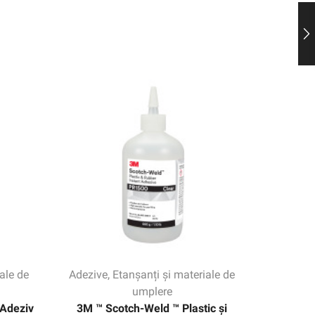
ale de
Adezive
,
Etanșanți și materiale de
Adezive
umplere
 Adeziv
3M ™ Scotch-Weld ™ Plastic și
3M ™ S