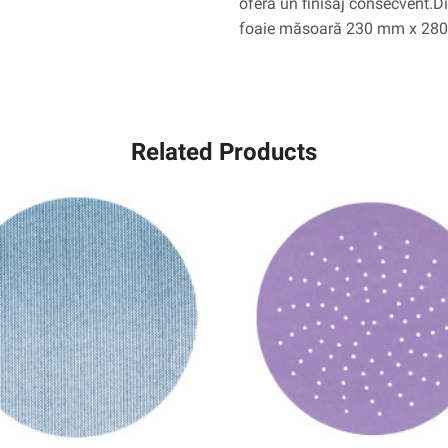
oferă un finisaj consecvent.Di
foaie măsoară 230 mm x 28
Related Products