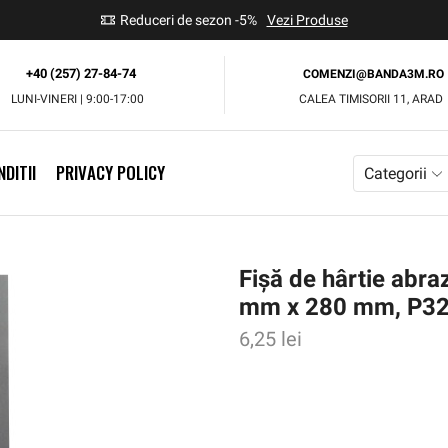
use
Reduceri de sezon -5%
Vezi Produse
+40 (257) 27-84-74
COMENZI@BANDA3M.RO
LUNI-VINERI | 9:00-17:00
CALEA TIMISORII 11, ARAD
DITII
PRIVACY POLICY
Categorii
Fișă de hârtie abr
mm x 280 mm, P32
6,25
lei