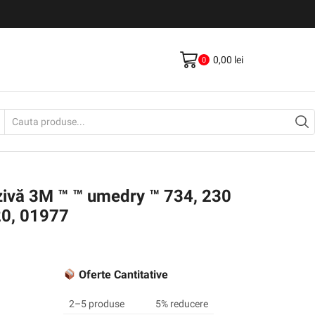
Livrare gratis la comenzi >500Lei
Vezi Produse
0,00
lei
0
Search
input
azivă 3M ™ ™ umedry ™ 734, 230
0, 01977
Oferte Cantitative
2–5 produse
5% reducere