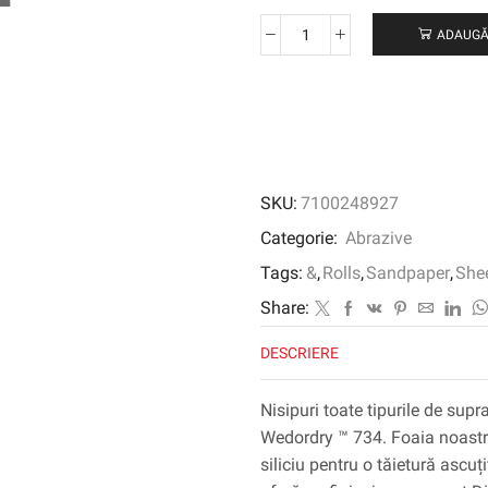
ADAUGĂ
Cantitate
Fișă
de
hârtie
abrazivă
3M
™
SKU:
7100248927
™
umedry
Categorie:
Abrazive
™
Tags:
&
,
Rolls
,
Sandpaper
,
She
734,
230
Share:
mm
DESCRIERE
x
280
mm,
Nisipuri toate tipurile de sup
P320,
Wedordry ™ 734. Foaia noastr
01977
siliciu pentru o tăietură ascu