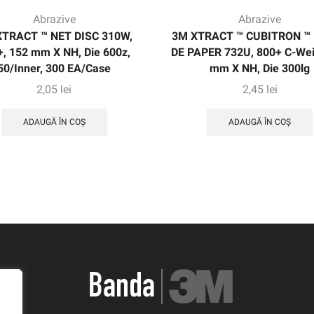
Abrazive
Abrazive
XTRACT ™ NET DISC 310W,
3M XTRACT ™ CUBITRON ™ I
, 152 mm X NH, Die 600z,
DE PAPER 732U, 800+ C-Wei
50/Inner, 300 EA/Case
mm X NH, Die 300lg
2,05
lei
2,45
lei
ADAUGĂ ÎN COȘ
ADAUGĂ ÎN COȘ