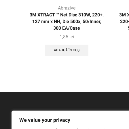
Abrazive
3M XTRACT ™ Net Disc 310W, 220+,
3M 
127 mm x NH, Die 500x, 50/Inner,
220+
300 EA/Case
1,85
lei
ADAUGĂ ÎN COȘ
We value your privacy