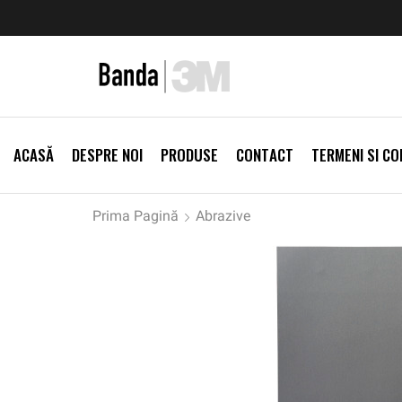
zi Produse
Livrare gratis la comenzi >500Lei
Vezi Prod
ACASĂ
DESPRE NOI
PRODUSE
CONTACT
TERMENI SI CON
Prima Pagină
Abrazive