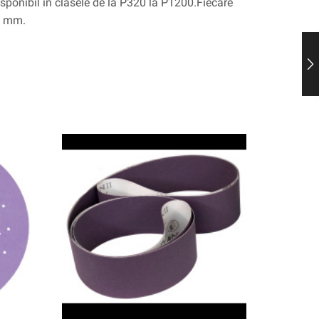
sponibil în clasele de la P320 la P1200.Fiecare
0 mm.