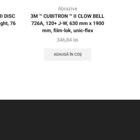
Abrazive
I DISC
3M ™ CUBITRON ™ II CLOW BELL
3M XT
ght, 76
726A, 120+ J-W, 630 mm x 1900
240+,
mm, film-lok, unic-flex
50
346,84
lei
ADAUGĂ ÎN COȘ