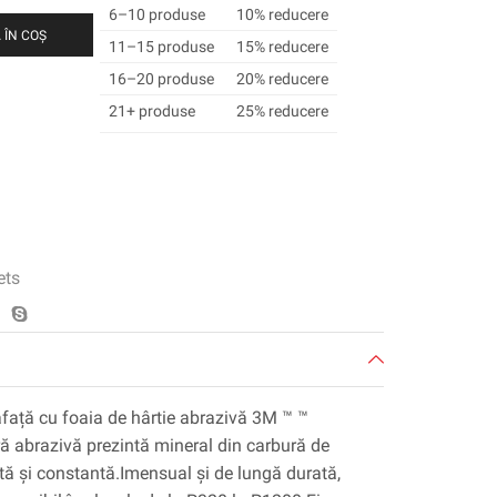
6–10 produse
10% reducere
 ÎN COȘ
11–15 produse
15% reducere
16–20 produse
20% reducere
21+ produse
25% reducere
ets
rafață cu foaia de hârtie abrazivă 3M ™ ™
ă abrazivă prezintă mineral din carbură de
țită și constantă.Imensual și de lungă durată,