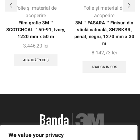
Folie și material de
Folie și material de
acoperire
acoperire
Film grafic 3M ™
3M ™ FASARA ™ Finisuri din
SCOTCHCAL ™ 50-91, Ivory,
sticlă naturală, SH2BKBR,
1220 mm x 50 m
periat, negru, 1270 mm x 30
m
3.446,20
lei
8.142,73
lei
ADAUGĂ ÎN COȘ
ADAUGĂ ÎN COȘ
We value your privacy
România, Arad, Calea Timisorii, Nr. 11