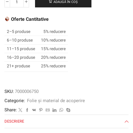
ADAUGĂ ÎN COȘ
Cantitate
Film
grafic
Oferte Cantitative
3M
™
2–5 produse
5% reducere
SCOTCHCAL
6–10 produse
10% reducere
™
11–15 produse
15% reducere
50-
918,
16–20 produse
20% reducere
maro
21+ produse
25% reducere
mediu,
1220
mm
x
SKU:
7000006750
50
Categorie:
Folie și material de acoperire
m
Share:
DESCRIERE