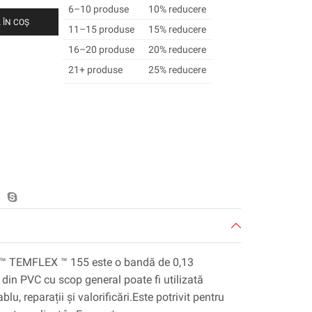
6–10 produse
10% reducere
 ÎN COȘ
11–15 produse
15% reducere
16–20 produse
20% reducere
21+ produse
25% reducere
™ ™ TEMFLEX ™ 155 este o bandă de 0,13
in PVC cu scop general poate fi utilizată
lu, reparații și valorificări.Este potrivit pentru