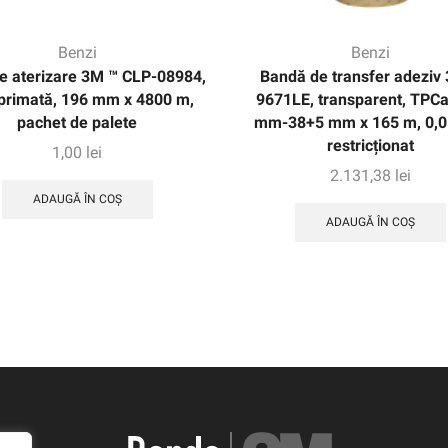
Benzi
Benzi
e aterizare 3M ™ CLP-08984,
Bandă de transfer adeziv
primată, 196 mm x 4800 m,
9671LE, transparent, TPCa
pachet de palete
mm-38+5 mm x 165 m, 0,
restricționat
1,00
lei
2.131,38
lei
ADAUGĂ ÎN COȘ
ADAUGĂ ÎN COȘ