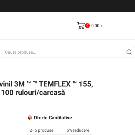
Livrare gratis la comenzi >500Lei
Vezi Produse
0,00
lei
0
Search
input
 vinil 3M ™ ™ TEMFLEX ™ 155,
 100 rulouri/carcasă
Oferte Cantitative
2–5 produse
5% reducere