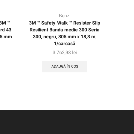
Benzi
 3M ™
3M ™ Safety-Walk ™ Resister Slip
3M ™ ac
rd 43
Resilient Banda medie 300 Seria
negru,
05 mm
300, negru, 305 mm x 18,3 m,
1/carcasă
3.762,98
lei
ADAUGĂ ÎN COȘ