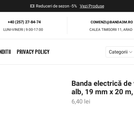
use
Reduceri de sezon -5%
Vezi Produse
+40 (257) 27-84-74
COMENZI@BANDA3M.RO
LUNI-VINERI | 9:00-17:00
CALEA TIMISORII 11, ARAD
DITII
PRIVACY POLICY
Categorii
Banda electrică de
alb, 19 mm x 20 m,
6,40
lei