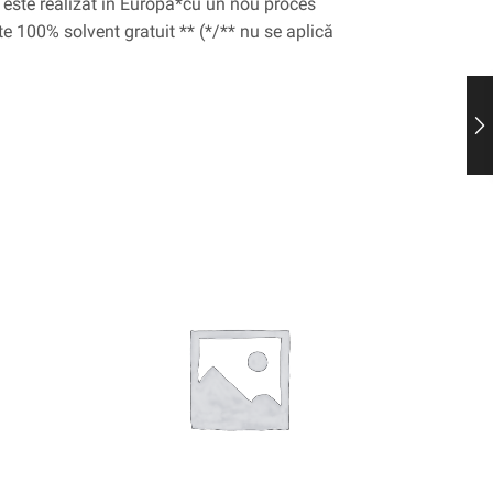
ul este realizat în Europa*cu un nou proces
te 100% solvent gratuit ** (*/** nu se aplică