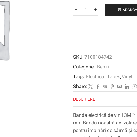
ADAUGĂ
Cantitate
Banda
electrică
de
vinil
3M
™
SKU:
7100184742
™
TEMFLEX
Categorie:
Benzi
™
Tags:
Electrical
,
Tapes
,
Vinyl
155,
alb,
Share:
19
DESCRIERE
mm
x
20
Banda electrică de vinil 3M 
m,
mm.Banda noastră de izolare d
100
pentru îmbinări de sârmă și cab
rulouri/carcasă