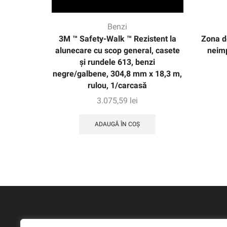
Benzi
3M ™ Safety-Walk ™ Rezistent la
Zona d
alunecare cu scop general, casete
neim
și rundele 613, benzi
negre/galbene, 304,8 mm x 18,3 m,
rulou, 1/carcasă
3.075,59
lei
ADAUGĂ ÎN COȘ