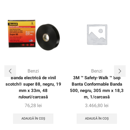
Benzi
Benzi
Banda electrică de vinil
3M ™ Safety-Walk ™ Slip
scotch® super 88, negru, 19
Banta Conformable Banda
mm x 33m, 48
500, negru, 305 mm x 18,3
rulouri/carcasă
m, 1/carcasă
76,28
lei
3.466,80
lei
ADAUGĂ ÎN COȘ
ADAUGĂ ÎN COȘ