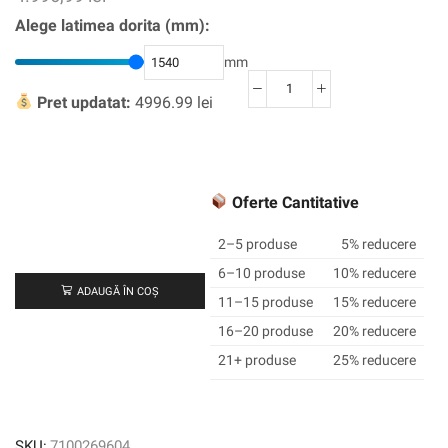
Alege latimea dorita (mm):
mm
Cantitate
Pret updatat:
4996.99 lei
Bandă
dublă
3M
™
Oferte Cantitative
GPT-
020,
2–5 produse
5% reducere
transparentă,
1540
6–10 produse
10% reducere
ADAUGĂ ÎN COȘ
mm
11–15 produse
15% reducere
x
16–20 produse
20% reducere
50
21+ produse
25% reducere
m,
0,2
mm
SKU:
7100269604