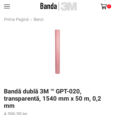
0
Prima Pagină
Benzi
Bandă dublă 3M ™ GPT-020,
transparentă, 1540 mm x 50 m, 0,2
mm
4.996,99
lei