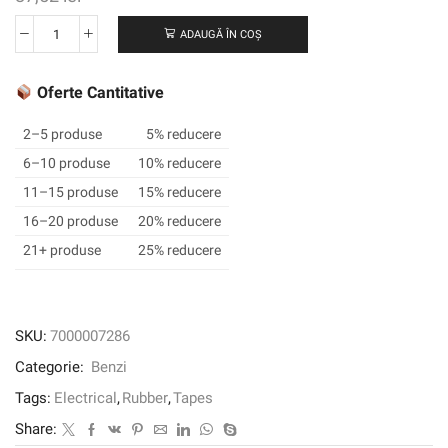
ADAUGĂ ÎN COȘ
Cantitate
Banda
de
Oferte Cantitative
splicing
din
2–5 produse
5% reducere
cauciuc
6–10 produse
10% reducere
Scotch®
11–15 produse
15% reducere
23,
19
16–20 produse
20% reducere
mm
21+ produse
25% reducere
x
9,15
m,
0,76
SKU:
7000007286
mm
Categorie:
Benzi
Tags:
Electrical
,
Rubber
,
Tapes
Share: