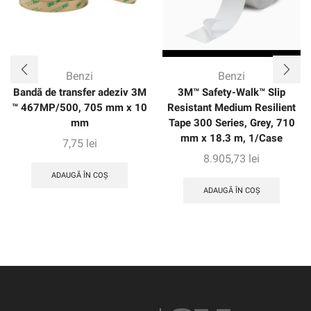
Benzi
Benzi
Bandă de transfer adeziv 3M
3M™ Safety-Walk™ Slip
™ 467MP/500, 705 mm x 10
Resistant Medium Resilient
mm
Tape 300 Series, Grey, 710
mm x 18.3 m, 1/Case
7,75
lei
8.905,73
lei
ADAUGĂ ÎN COȘ
ADAUGĂ ÎN COȘ