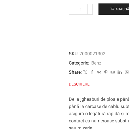
ADAUGĂ
Cantitate
Banda
de
etanșare
extremă
3M
™
SKU:
7000021302
4412N,
translucidă,
Categorie:
Benzi
50
Share:
mm
x
DESCRIERE
16,5
m,
De la jgheaburi de ploaie până l
2,0
până la carcase de cablu su
mm
asigură o legătură rapidă și 
contact cu numeroase substrat
sau mizeria.