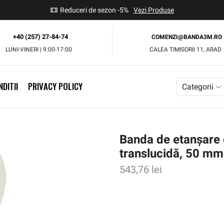
use
Reduceri de sezon -5%
Vezi Produse
+40 (257) 27-84-74
COMENZI@BANDA3M.RO
LUNI-VINERI | 9:00-17:00
CALEA TIMISORII 11, ARAD
DITII
PRIVACY POLICY
Categorii
Banda de etanșare
translucidă, 50 mm
543,76
lei