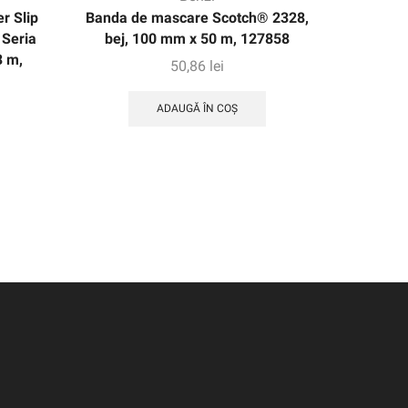
r Slip
Banda de mascare Scotch® 2328,
3M ™
 Seria
bej, 100 mm x 50 m, 127858
DISTR
3 m,
SIRDE 5
50,86
lei
ADAUGĂ ÎN COȘ