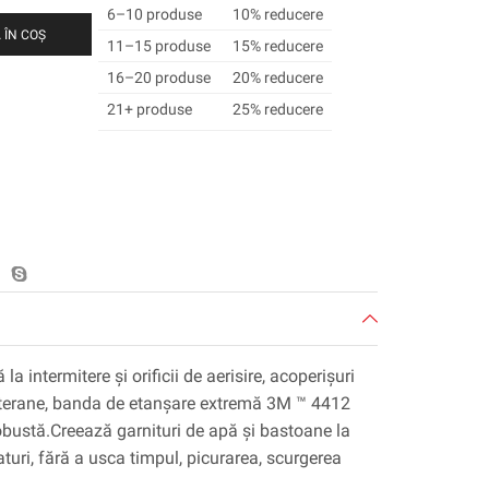
6–10 produse
10% reducere
 ÎN COȘ
11–15 produse
15% reducere
16–20 produse
20% reducere
21+ produse
25% reducere
a intermitere și orificii de aerisire, acoperișuri
bterane, banda de etanșare extremă 3M ™ 4412
robustă.Creează garnituri de apă și bastoane la
uri, fără a usca timpul, picurarea, scurgerea