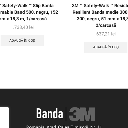
 Safety-Walk ™ Slip Banta
3M ™ Safety-Walk ™ Resiste
mable Band 500, negru, 152
Resilient Banda medie 300
m x 18,3 m, 1/carcasă
300, negru, 51 mm x 18,
2/carcasă
1.733,40
lei
637,21
lei
ADAUGĂ ÎN COȘ
ADAUGĂ ÎN COȘ
România, Arad, Calea Timisorii, Nr. 11