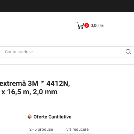
Livrare gratis la comenzi >500Lei
Vezi Produse
0,00
lei
0
Search
input
 extremă 3M ™ 4412N,
 x 16,5 m, 2,0 mm
Oferte Cantitative
2–5 produse
5% reducere