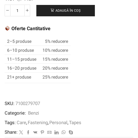
ADAUGĂ ÎN COȘ
Cantitate
Bandă
de
Oferte Cantitative
eliminare
3M
2–5 produse
5% reducere
™
6–10 produse
10% reducere
Z
11–15 produse
15% reducere
de
pliere
16–20 produse
20% reducere
CZL08677,
21+ produse
25% reducere
62
mm
x
350
SKU:
7100279707
m,
Categorie:
Benzi
mâna
stângă,
Tags:
Care
,
Fastening
,
Personal
,
Tapes
5/palet,
Share:
restricționat