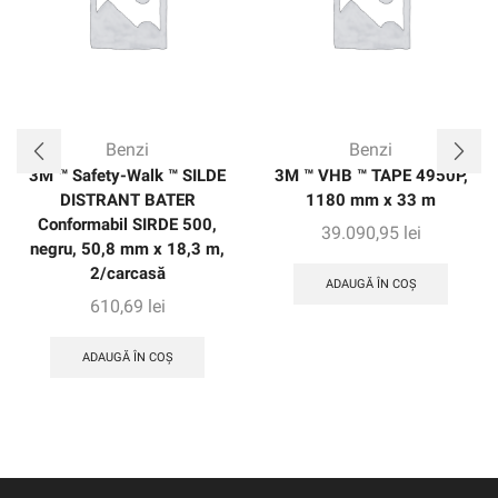
Benzi
Benzi
3M ™ Safety-Walk ™ SILDE
3M ™ VHB ™ TAPE 4950P,
DISTRANT BATER
1180 mm x 33 m
Conformabil SIRDE 500,
39.090,95
lei
negru, 50,8 mm x 18,3 m,
2/carcasă
ADAUGĂ ÎN COȘ
610,69
lei
ADAUGĂ ÎN COȘ