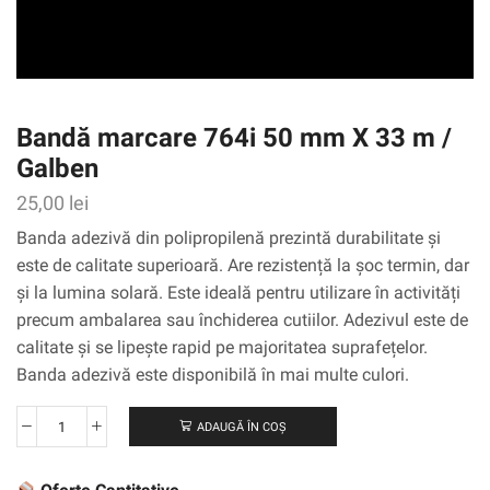
Bandă marcare 764i 50 mm X 33 m /
Galben
25,00
lei
Banda adezivă din polipropilenă prezintă durabilitate și
este de calitate superioară. Are rezistență la șoc termin, dar
și la lumina solară. Este ideală pentru utilizare în activități
precum ambalarea sau închiderea cutiilor. Adezivul este de
calitate și se lipește rapid pe majoritatea suprafețelor.
Banda adezivă este disponibilă în mai multe culori.
ADAUGĂ ÎN COȘ
Cantitate
Bandă
marcare