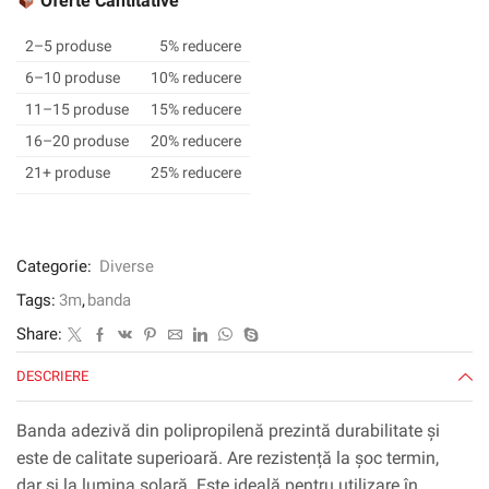
Oferte Cantitative
764i
50
2–5 produse
5% reducere
mm
6–10 produse
10% reducere
X
11–15 produse
15% reducere
33
m
16–20 produse
20% reducere
/
21+ produse
25% reducere
Galben
Categorie:
Diverse
Tags:
3m
,
banda
Share:
DESCRIERE
Banda adezivă din polipropilenă prezintă durabilitate și
este de calitate superioară. Are rezistență la șoc termin,
dar și la lumina solară. Este ideală pentru utilizare în