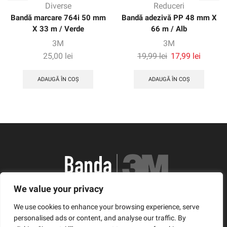
Diverse
Reduceri
Bandă marcare 764i 50 mm
Bandă adezivă PP 48 mm X
X 33 m / Verde
66 m / Alb
3M
3M
Prețul
Prețul
25,00
lei
19,99
lei
17,99
lei
inițial
curent
a
este:
ADAUGĂ ÎN COȘ
ADAUGĂ ÎN COȘ
fost:
17,99 le
19,99 lei.
We value your privacy
România, Arad, Calea Timisorii, Nr. 11
We use cookies to enhance your browsing experience, serve
© Copyright 2021 | Banda3M.ro
personalised ads or content, and analyse our traffic. By