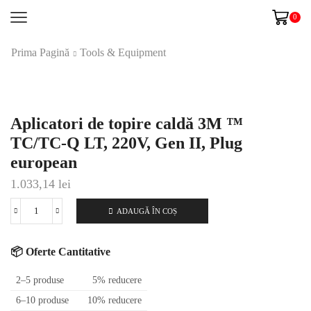
0
Prima Pagină
Tools & Equipment
Aplicatori de topire caldă 3M ™
TC/TC-Q LT, 220V, Gen II, Plug
european
1.033,14
lei
ADAUGĂ ÎN COȘ
Cantitate
Aplicatori
de
📦 Oferte Cantitative
topire
caldă
2–5 produse
5% reducere
3M
6–10 produse
10% reducere
™