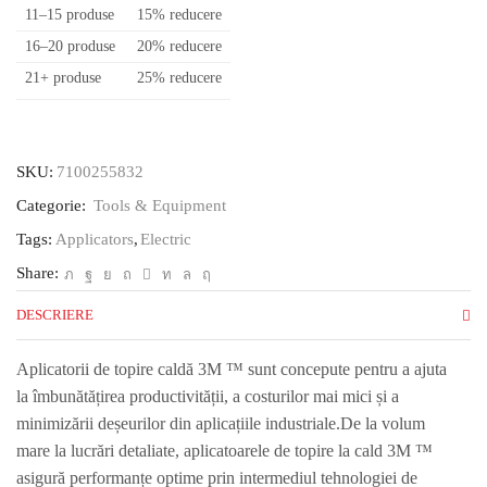
11–15 produse
15% reducere
TC/TC-
Q
16–20 produse
20% reducere
LT,
21+ produse
25% reducere
220V,
Gen
II,
Plug
SKU:
7100255832
european
Categorie:
Tools & Equipment
Tags:
Applicators
,
Electric
Share:
DESCRIERE
Aplicatorii de topire caldă 3M ™ sunt concepute pentru a ajuta
la îmbunătățirea productivității, a costurilor mai mici și a
minimizării deșeurilor din aplicațiile industriale.De la volum
mare la lucrări detaliate, aplicatoarele de topire la cald 3M ™
asigură performanțe optime prin intermediul tehnologiei de