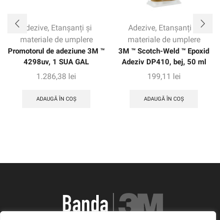
Adezive
,
Etanșanți și
Adezive
,
Etanșanți și
materiale de umplere
materiale de umplere
Promotorul de adeziune 3M ™
3M ™ Scotch-Weld ™ Epoxid
4298uv, 1 SUA GAL
Adeziv DP410, bej, 50 ml
1.286,38
lei
199,11
lei
ADAUGĂ ÎN COȘ
ADAUGĂ ÎN COȘ