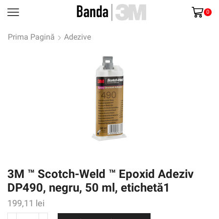
0
Prima Pagină
Adezive
3M ™ Scotch-Weld ™ Epoxid Adeziv
DP490, negru, 50 ml, etichetă1
199,11
lei