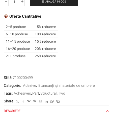
ADAUGĂ ÎN COȘ
Cantitate
3M
™
Oferte Cantitative
Scotch-
Weld
2–5 produse
5% reducere
™
6–10 produse
10% reducere
Epoxid
11–15 produse
15% reducere
Adeziv
DP490,
16–20 produse
20% reducere
negru,
21+ produse
25% reducere
50
ml,
etichetă1
SKU:
7100200499
Categorie:
Adezive
,
Etanșanți și materiale de umplere
Tags:
Adhesives
,
Part
,
Structural
,
Two
Share:
DESCRIERE