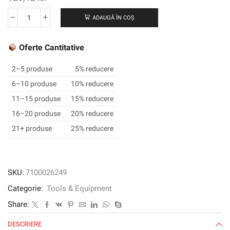
ADAUGĂ ÎN COȘ
Cantitate
3M
™
Oferte Cantitative
Hookit
™
2–5 produse
5% reducere
Pad
6–10 produse
10% reducere
de
11–15 produse
15% reducere
disc
cu
16–20 produse
20% reducere
profil
21+ produse
25% reducere
scăzut,
127
mm
x
SKU:
7100026249
9,5
Categorie:
Tools & Equipment
mm,
5/16-
Share:
24
DESCRIERE
extern