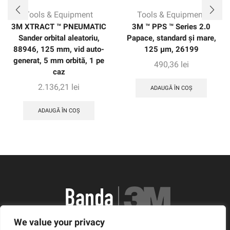
Tools & Equipment
Tools & Equipment
3M XTRACT ™ PNEUMATIC
3M ™ PPS ™ Series 2.0
Sander orbital aleatoriu,
Papace, standard și mare,
88946, 125 mm, vid auto-
125 μm, 26199
generat, 5 mm orbită, 1 pe
490,36
lei
caz
2.136,21
lei
ADAUGĂ ÎN COȘ
ADAUGĂ ÎN COȘ
We value your privacy
România, Arad, Calea Timisorii, Nr. 11