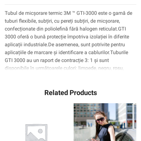
Tubul de micșorare termic 3M ™ GTI-3000 este o gamă de
tuburi flexibile, subțiri, cu pereți subțiri, de micșorare,
confecționate din poliolefină fără halogen reticulat.GTI
3000 oferă o bună protecție împotriva izolației în diferite
aplicații industriale.De asemenea, sunt potrivite pentru
aplicațiile de marcare și identificare a cablurilor.Tuburile
GTI 3000 au un raport de contracție 3: 1 și sunt
disponibile în următoarele culori: limpede, negru, roșu,
galben, albastru, alb, verde, gri și verde/galben cu dungi.
Related Products