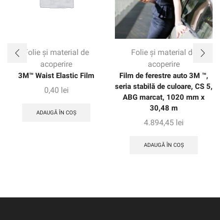
Folie și material de
Folie și material de
acoperire
acoperire
3M™ Waist Elastic Film
Film de ferestre auto 3M ™,
seria stabilă de culoare, CS 5,
0,40
lei
ABG marcat, 1020 mm x
30,48 m
ADAUGĂ ÎN COȘ
4.894,45
lei
ADAUGĂ ÎN COȘ