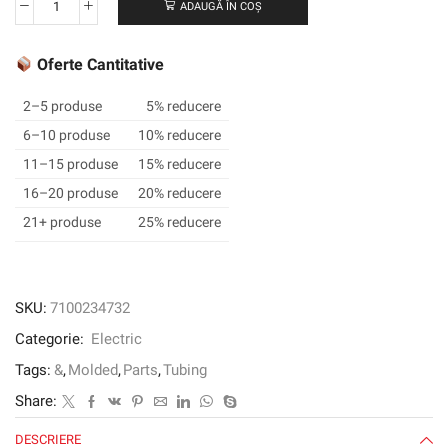
ADAUGĂ ÎN COȘ
Cantitate
3M
™
Oferte Cantitative
GTI-
3000
2–5 produse
5% reducere
HEADSHRINK
6–10 produse
10% reducere
TUBING,
11–15 produse
15% reducere
9,0/3,0
mm,
16–20 produse
20% reducere
negru
21+ produse
25% reducere
SKU:
7100234732
Categorie:
Electric
Tags:
&
,
Molded
,
Parts
,
Tubing
Share:
DESCRIERE