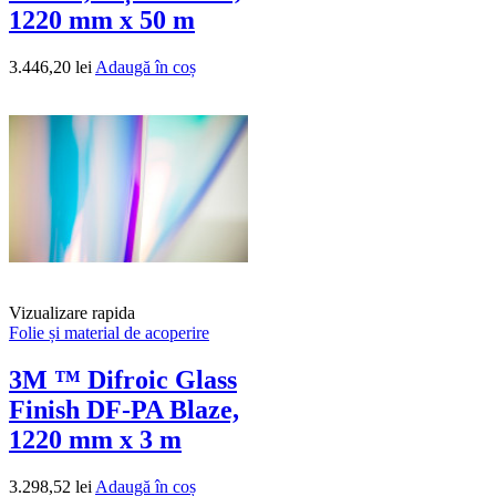
1220 mm x 50 m
3.446,20
lei
Adaugă în coș
Vizualizare rapida
Folie și material de acoperire
3M ™ Difroic Glass
Finish DF-PA Blaze,
1220 mm x 3 m
3.298,52
lei
Adaugă în coș