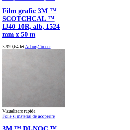
Film grafic 3M ™
SCOTCHCAL ™
IJ40-10R, alb, 1524
mm x 50 m
3.959,64
lei
Adaugă în coș
Vizualizare rapida
Folie și material de acoperire
3M ™ DI-NOC ™