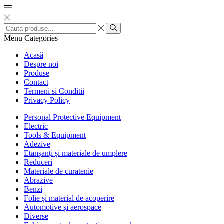
Search
input
Search
Menu
Categories
Acasă
Despre noi
Produse
Contact
Termeni si Conditii
Privacy Policy
Personal Protective Equipment
Electric
Tools & Equipment
Adezive
Etanșanți și materiale de umplere
Reduceri
Materiale de curatenie
Abrazive
Benzi
Folie și material de acoperire
Automotive și aerospace
Diverse