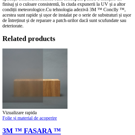
finisaj și o culoare consistentă, în ciuda expunerii la UV și a altor
condiții meteorologice.Cu tehnologia adezivă 3M ™ Conclly ™,
acestea sunt rapide și ușor de instalat pe o serie de substraturi și ușor
de întreținut și de reparare a patch-urilor dacă sunt scufundate sau
deteriorate.
Related products
Vizualizare rapida
Folie și material de acoperire
3M ™ FASARA ™