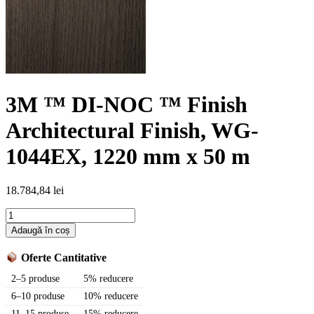
3M ™ DI-NOC ™ Finish
Architectural Finish, WG-
1044EX, 1220 mm x 50 m
18.784,84
lei
Cantitate
3M
Adaugă în coș
™
DI-
Oferte Cantitative
NOC
™
2–5 produse
5% reducere
Finish
6–10 produse
10% reducere
Architectural
11–15 produse
15% reducere