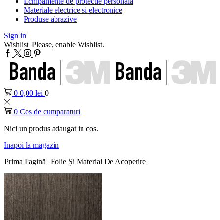
Echipamente de protectie personala
Materiale electrice si electronice
Produse abrazive
Sign in
Wishlist
Please, enable Wishlist.
Facebook
Twitter
Instagram
Pinterest
0
0,00
lei
0
0
Cos de cumparaturi
Nici un produs adaugat in cos.
Inapoi la magazin
Prima Pagină
Folie Și Material De Acoperire