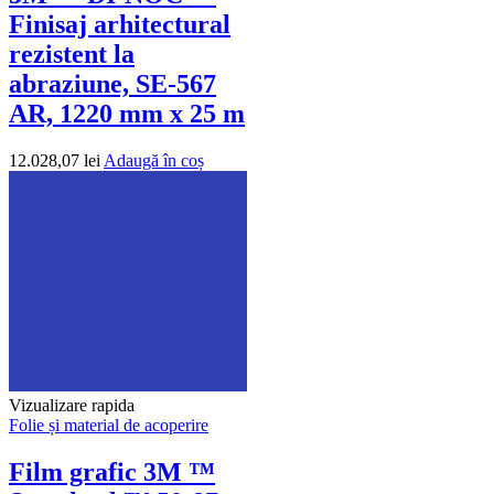
Finisaj arhitectural
rezistent la
abraziune, SE-567
AR, 1220 mm x 25 m
12.028,07
lei
Adaugă în coș
Vizualizare rapida
Folie și material de acoperire
Film grafic 3M ™