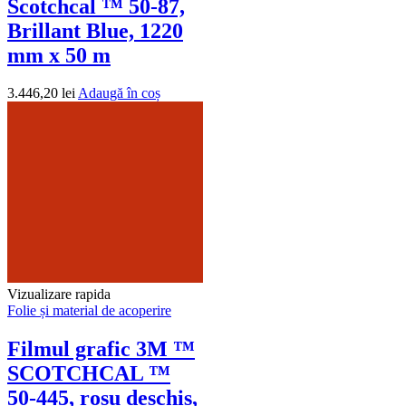
Scotchcal ™ 50-87,
Brillant Blue, 1220
mm x 50 m
3.446,20
lei
Adaugă în coș
Vizualizare rapida
Folie și material de acoperire
Filmul grafic 3M ™
SCOTCHCAL ™
50-445, roșu deschis,