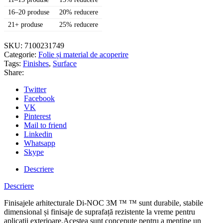
Finish,
WG-
16–20 produse
20% reducere
1044EX,
21+ produse
25% reducere
1220
mm
x
SKU:
7100231749
50
Categorie:
Folie și material de acoperire
m
Tags:
Finishes
,
Surface
Share:
Twitter
Facebook
VK
Pinterest
Mail to friend
Linkedin
Whatsapp
Skype
Descriere
Descriere
Finisajele arhitecturale Di-NOC 3M ™ ™ sunt durabile, stabile
dimensional și finisaje de suprafață rezistente la vreme pentru
aplicații exterioare.Acestea sunt concepute pentru a menține un