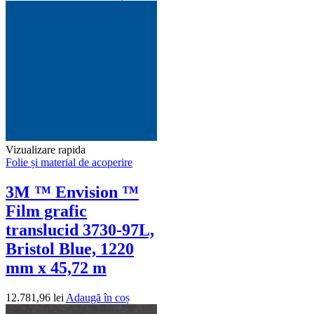
Vizualizare rapida
Folie și material de acoperire
3M ™ Envision ™
Film grafic
translucid 3730-97L,
Bristol Blue, 1220
mm x 45,72 m
12.781,96
lei
Adaugă în coș