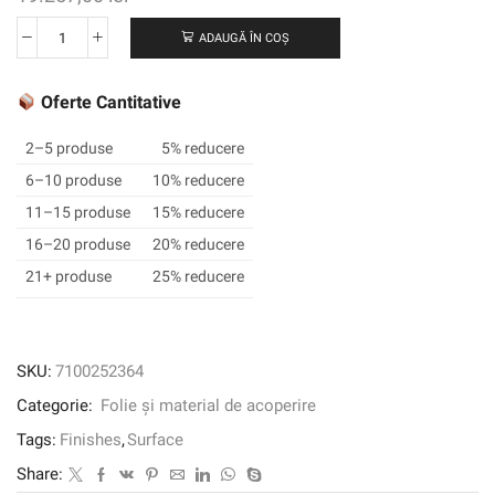
ADAUGĂ ÎN COȘ
Cantitate
3M
™
Oferte Cantitative
DI-
NOC
2–5 produse
5% reducere
™
6–10 produse
10% reducere
Finisaj
11–15 produse
15% reducere
arhitectural
Premium
16–20 produse
20% reducere
Wood,
21+ produse
25% reducere
Matte,
PW-
2310MT,
1220
SKU:
7100252364
mm
Categorie:
Folie și material de acoperire
x
50
Tags:
Finishes
,
Surface
m
Share: