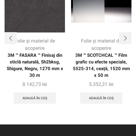
Folie și material de
Folie și material de
acoperire
acoperire
3M ™ FASARA ™ Finisaj din
3M ™ SCOTCHCAL ™ Film
sticlă naturală, Sh2bksg,
grafic cu efecte speciale,
Shigure, Negru, 1270 mm x
5525-314, ceață, 1520 mm
30 m
x 50 m
8.142,73
lei
5.352,31
lei
ADAUGĂ ÎN COȘ
ADAUGĂ ÎN COȘ