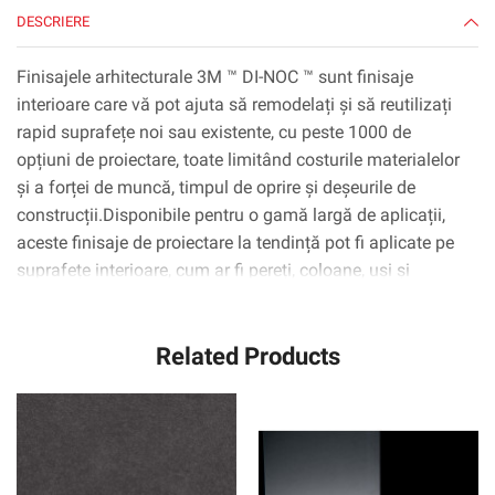
DESCRIERE
Finisajele arhitecturale 3M ™ DI-NOC ™ sunt finisaje
interioare care vă pot ajuta să remodelați și să reutilizați
rapid suprafețe noi sau existente, cu peste 1000 de
opțiuni de proiectare, toate limitând costurile materialelor
și a forței de muncă, timpul de oprire și deșeurile de
construcții.Disponibile pentru o gamă largă de aplicații,
aceste finisaje de proiectare la tendință pot fi aplicate pe
suprafețe interioare, cum ar fi pereți, coloane, uși și
dulapuri, inclusiv suprafețe complexe curbate
(3D).Tehnologia adezivă 3M ™ ™ Complly ™ elimină
Related Products
practic bulele de aer, simplificând și accelerând procesul
de aplicare.