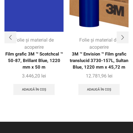
Folie și material de
Folie și material de
acoperire
acoperire
Film grafic 3M ™ Scotchcal ™
3M ™ Envision ™ Film grafic
50-87, Brillant Blue, 1220
translucid 3730-157L, Sultan
mm x 50 m
Blue, 1220 mm x 45,72 m
3.446,20
lei
12.781,96
lei
ADAUGĂ ÎN COȘ
ADAUGĂ ÎN COȘ