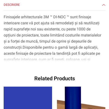
DESCRIERE
Finisajele arhitecturale 3M ™ DI-NOC ™ sunt finisaje
interioare care vă pot ajuta să remodelați și să reutilizați
rapid suprafețe noi sau existente, cu peste 1000 de
opțiuni de proiectare, toate limitând costurile materialelor
și a forței de muncă, timpul de oprire și deșeurile de
construcții.Disponibile pentru o gamă largă de aplicații,
aceste finisaje de proiectare la tendință pot fi aplicate pe
suprafețe interioare, cum ar fi pereți, coloane, uși și
dulapuri, inclusiv suprafețe complexe curbate
(3D).Tehnologia adezivă 3M ™ ™ Complly ™ elimină
Related Products
practic bulele de aer, simplificând și accelerând procesul
de aplicare.