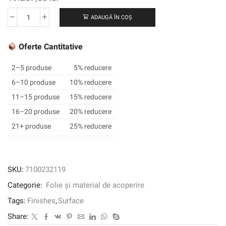
ADAUGĂ ÎN COȘ
Cantitate
3M
™
Oferte Cantitative
DI-
NOC
2–5 produse
5% reducere
™
6–10 produse
10% reducere
Finisaj
11–15 produse
15% reducere
arhitectural
din
16–20 produse
20% reducere
lemn
21+ produse
25% reducere
uscat,
mat,
DW-
2211MT,
SKU:
7100232119
1220
Categorie:
Folie și material de acoperire
mm
x
Tags:
Finishes
,
Surface
50
Share:
m