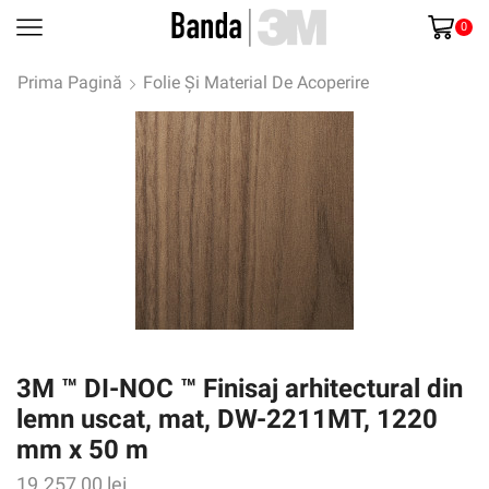
0
Prima Pagină
Folie Și Material De Acoperire
3M ™ DI-NOC ™ Finisaj arhitectural din
lemn uscat, mat, DW-2211MT, 1220
mm x 50 m
19.257,00
lei