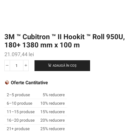
3M ™ Cubitron ™ II Hookit ™ Roll 950U,
180+ 1380 mm x 100 m
21.097,44
lei
ADAUGĂ ÎN COȘ
Cantitate
3M
™
Oferte Cantitative
Cubitron
™
2–5 produse
5% reducere
II
6–10 produse
10% reducere
Hookit
11–15 produse
15% reducere
™
Roll
16–20 produse
20% reducere
950U,
21+ produse
25% reducere