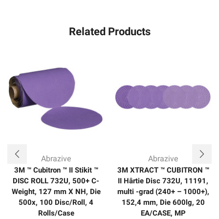
Related Products
Abrazive
Abrazive
3M ™ Cubitron ™ II Stikit ™
3M XTRACT ™ CUBITRON ™
DISC ROLL 732U, 500+ C-
II Hârtie Disc 732U, 11191,
Weight, 127 mm X NH, Die
multi -grad (240+ – 1000+),
500x, 100 Disc/Roll, 4
152,4 mm, Die 600lg, 20
Rolls/Case
EA/CASE, MP