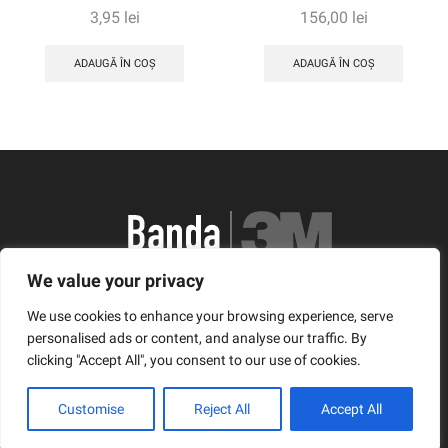
3,95
lei
156,00
lei
ADAUGĂ ÎN COȘ
ADAUGĂ ÎN COȘ
We value your privacy
România, Arad, Calea Timisorii, Nr. 11
We use cookies to enhance your browsing experience, serve
© Copyright 2021 | Banda3M.ro
personalised ads or content, and analyse our traffic. By
clicking "Accept All", you consent to our use of cookies.
Facebook
Twitter
Instagram
Customise
Reject All
Accept All