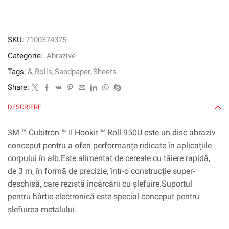
180+
1380
mm
x
SKU:
7100374375
100
Categorie:
Abrazive
m
Tags:
&
,
Rolls
,
Sandpaper
,
Sheets
Share:
DESCRIERE
3M ™ Cubitron ™ II Hookit ™ Roll 950U este un disc abraziv
conceput pentru a oferi performanțe ridicate în aplicațiile
corpului în alb.Este alimentat de cereale cu tăiere rapidă,
de 3 m, în formă de precizie, într-o construcție super-
deschisă, care rezistă încărcării cu șlefuire.Suportul
pentru hârtie electronică este special conceput pentru
șlefuirea metalului.